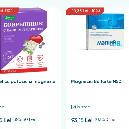
ei (10%)
-10,35 Lei (10%)
l cu potasiu si magneziu
Magneziu B6 forte N50
toc
În stoc
385,50 Lei
103,50 Lei
5 Lei
93,15 Lei