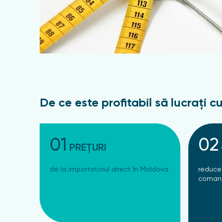
De ce este profitabil să lucrați cu
01
02
PREȚURI
de la importatorul direct în Moldova
reduce
comand