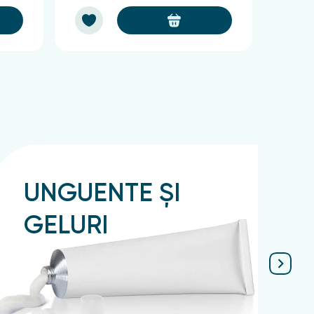
UNGUENTE ȘI
GELURI
Подробнее
П