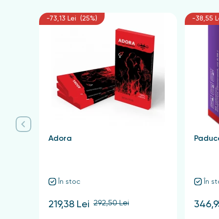
-73,13 Lei (25%)
-38,55 L
Adora
Paduce
În stoc
În s
292,50 Lei
219,38 Lei
346,9