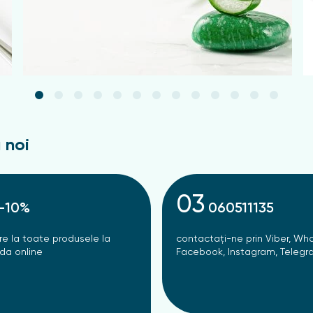
 noi
03
-10%
060511135
re la toate produsele la
contactați-ne prin Viber, Wh
a online
Facebook, Instagram, Teleg