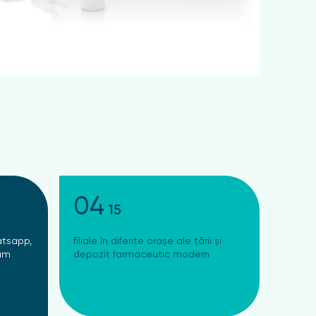
04
15
atsapp,
filiale în diferite orașe ale țării și
ram
depozit farmaceutic modern