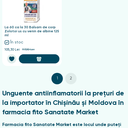
La 60 ca la 30 Balsam de corp
Zolotoi us cu venin de albine 125
ml
În stoc
105,30 Lei
117,00 Lei
1
2
Unguente antiinflamatorii la prețuri de
la importator în Chișinău și Moldova în
farmacia fito Sanatate Market
Farmacia fito Sanatate Market este locul unde puteți