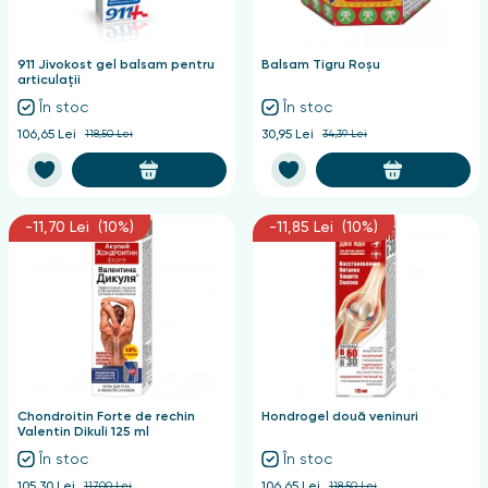
nghii
911 Jivokost gel balsam pentru
Balsam Tigru Roșu
articulații
În stoc
În stoc
106,65 Lei
118,50 Lei
30,95 Lei
34,39 Lei
-11,70 Lei (10%)
-11,85 Lei (10%)
Chondroitin Forte de rechin
Hondrogel două veninuri
Valentin Dikuli 125 ml
În stoc
În stoc
105,30 Lei
117,00 Lei
106,65 Lei
118,50 Lei