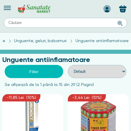
Назад
II
URI
TIPURI DE TEN
ate
Unguente, geluri, balsamuri
Unguente antiinflamatoare
ului
Produse pentru ten mixt
Ten problematic
Unguente antiinflamatoare
a
ă
rticulațiilor
Produse pentru ten gras
Produse pentru ten sensibil
Filter
elor
chin
Se afişează de la 1 până la 15 din 29 (2 Pagini)
e
-11,85 Lei (10%)
-3,44 Lei (10%)
elor