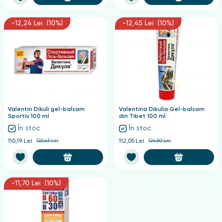
-12,24 Lei (10%)
-12,45 Lei (10%)
Valentin Dikuli gel-balsam
Valentina Dikulia Gel-balsam
Sportiv 100 ml
din Tibet 100 ml
În stoc
În stoc
110,19 Lei
122,43 Lei
112,05 Lei
124,50 Lei
-11,70 Lei (10%)