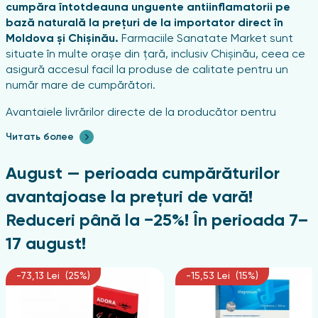
cumpăra întotdeauna unguente antiinflamatorii pe
bază naturală la prețuri de la importator direct în
Moldova și Chișinău.
Farmaciile Sanatate Market sunt
situate în multe orașe din țară, inclusiv Chișinău, ceea ce
asigură accesul facil la produse de calitate pentru un
număr mare de cumpărători.
Avantajele livrărilor directe de la producător pentru
cumpărători:
Читать более
Garanția calității.
Livrările directe exclud riscul
August — perioada cumpărăturilor
achiziționării de produse contrafăcute sau
necertificate. Toate produsele provin direct de la
avantajoase la prețuri de vară!
producător.
Reduceri până la −25%! În perioada 7–
Prețuri avantajoase.
Lipsa intermediarilor permite
menținerea prețului unguentelor antiinflamatorii la un
17 august!
nivel minim pentru consumatorul final.
Sortiment larg.
Contactele directe cu producătorii
-73,13 Lei (25%)
-15,53 Lei (15%)
asigură actualizarea regulată a sortimentului și
disponibilitatea celor mai solicitate produse, inclusiv
noutățile de pe piață.