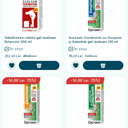
Sănătatea calului gel-balsam
Sustavit Condroitin cu Ocopnic
Extenzor 200 ml
și Sabelnik gel-balsam 125 ml
În stoc
În stoc
252,45 Lei
280,50 Lei
95,63 Lei
112,50 Lei
-16,88 Lei (15%)
-16,88 Lei (15%)