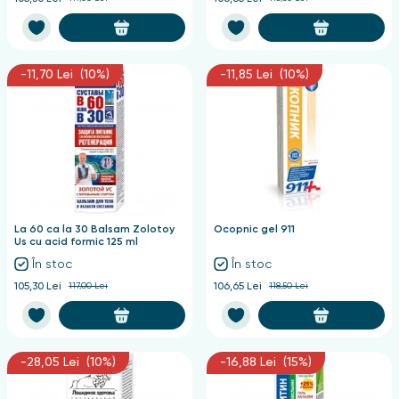
-11,70 Lei (10%)
-11,85 Lei (10%)
La 60 ca la 30 Balsam Zolotoy
Ocopnic gel 911
Us cu acid formic 125 ml
În stoc
În stoc
105,30 Lei
117,00 Lei
106,65 Lei
118,50 Lei
-28,05 Lei (10%)
-16,88 Lei (15%)