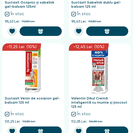
Sustavit Ocopnic și sabelnik
Sustavit Sabelnik dublu gel-
gel-balsam 125ml
balsam 125 ml
În stoc
În stoc
95,63 Lei
112,50 Lei
95,63 Lei
112,50 Lei
-11,25 Lei (10%)
-12,45 Lei (10%)
Sustavit Venin de scorpion gel-
Valentin Dikul Cremă
balsam 125 ml
inteligentă cu mumie și jivocost
125 ml
În stoc
În stoc
101,25 Lei
112,50 Lei
112,05 Lei
124,50 Lei