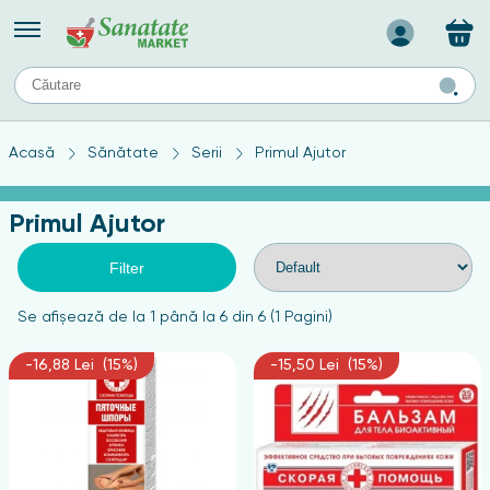
Назад
II
URI
TIPURI DE TEN
Acasă
Sănătate
Serii
Primul Ajutor
ului
Produse pentru ten mixt
Ten problematic
Primul Ajutor
a
ă
rticulațiilor
Produse pentru ten gras
Produse pentru ten sensibil
Filter
elor
chin
Se afişează de la 1 până la 6 din 6 (1 Pagini)
e
-16,88 Lei (15%)
-15,50 Lei (15%)
elor