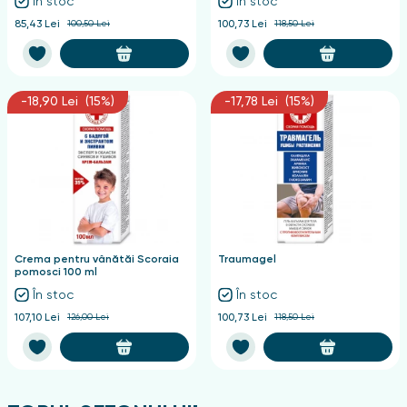
În stoc
În stoc
85,43 Lei
100,50 Lei
100,73 Lei
118,50 Lei
-18,90 Lei (15%)
-17,78 Lei (15%)
Crema pentru vânătăi Scoraia
Traumagel
pomosci 100 ml
În stoc
În stoc
107,10 Lei
126,00 Lei
100,73 Lei
118,50 Lei