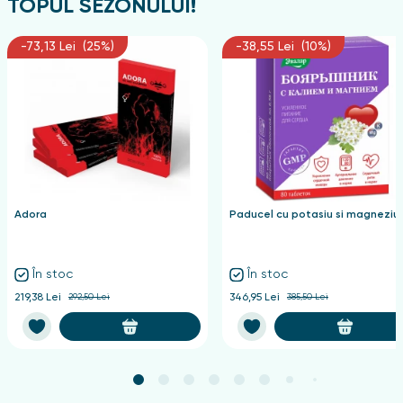
TOPUL SEZONULUI!
-73,13 Lei (25%)
-38,55 Lei (10%)
Adora
Paducel cu potasiu si magneziu
În stoc
În stoc
219,38 Lei
292,50 Lei
346,95 Lei
385,50 Lei