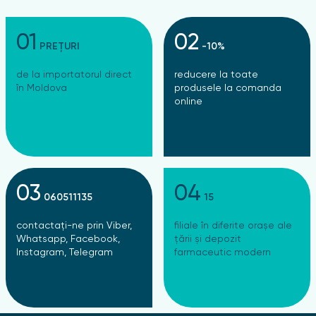
01
02
PREȚURI
-10%
de la importatorul direct
reducere la toate
în Moldova
produsele la comanda
online
03
04
060511135
15
contactați-ne prin Viber,
filiale în diferite orașe ale
Whatsapp, Facebook,
țării și depozit
Instagram, Telegram
farmaceutic modern