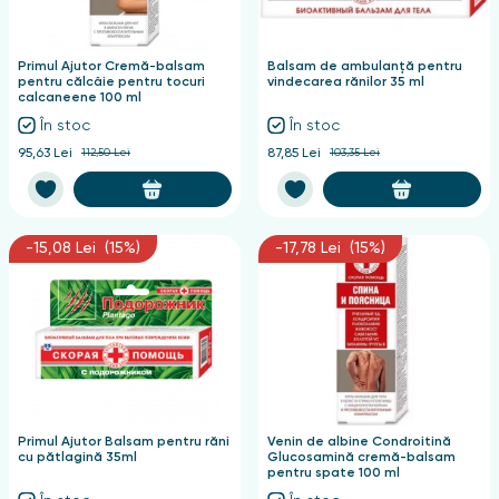
nghii
Primul Ajutor Cremă-balsam
Balsam de ambulanță pentru
pentru călcâie pentru tocuri
vindecarea rănilor 35 ml
calcaneene 100 ml
În stoc
În stoc
95,63 Lei
112,50 Lei
87,85 Lei
103,35 Lei
-15,08 Lei (15%)
-17,78 Lei (15%)
Primul Ajutor Balsam pentru răni
Venin de albine Condroitină
cu pătlagină 35ml
Glucosamină cremă-balsam
pentru spate 100 ml