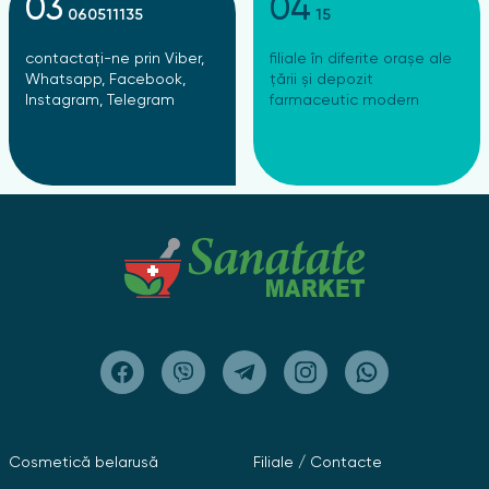
03
04
060511135
15
contactați-ne prin Viber,
filiale în diferite orașe ale
Whatsapp, Facebook,
țării și depozit
Instagram, Telegram
farmaceutic modern
Cosmetică belarusă
Filiale / Contacte