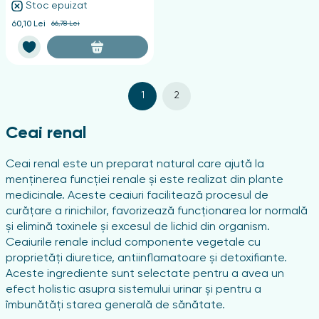
Stoc epuizat
60,10 Lei
66,78 Lei
1
2
Ceai renal
Ceai renal este un preparat natural care ajută la
menținerea funcției renale și este realizat din plante
medicinale. Aceste ceaiuri facilitează procesul de
curățare a rinichilor, favorizează funcționarea lor normală
și elimină toxinele și excesul de lichid din organism.
Ceaiurile renale includ componente vegetale cu
proprietăți diuretice, antiinflamatoare și detoxifiante.
Aceste ingrediente sunt selectate pentru a avea un
efect holistic asupra sistemului urinar și pentru a
îmbunătăți starea generală de sănătate.