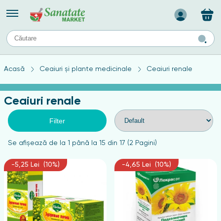
Назад
II
URI
TIPURI DE TEN
Acasă
Ceaiuri și plante medicinale
Ceaiuri renale
ului
Produse pentru ten mixt
Ten problematic
Ceaiuri renale
a
ă
rticulațiilor
Produse pentru ten gras
Produse pentru ten sensibil
Filter
elor
chin
Se afişează de la 1 până la 15 din 17 (2 Pagini)
e
-5,25 Lei (10%)
-4,65 Lei (10%)
elor