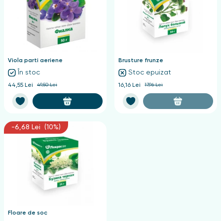
Viola parti aeriene
Brusture frunze
În stoc
Stoc epuizat
44,55 Lei
49,50 Lei
16,16 Lei
17,96 Lei
-6,68 Lei (10%)
Floare de soc