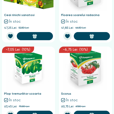
nghii
Ceai rinichi sanatosi
Floarea soarelui radacina
În stoc
În stoc
47,25 Lei
52,50 Lei
41,85 Lei
46,50 Lei
-7,05 Lei (10%)
-6,75 Lei (10%)
Plop tremurător scoarta
Scorus
În stoc
În stoc
63,45 Lei
70,50 Lei
60,75 Lei
67,50 Lei