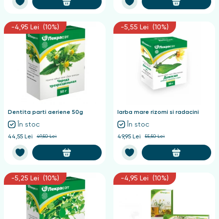
-4,95 Lei (10%)
-5,55 Lei (10%)
Dentita parti aeriene 50g
Iarba mare rizomi si radacini
În stoc
În stoc
44,55 Lei
49,50 Lei
49,95 Lei
55,50 Lei
-5,25 Lei (10%)
-4,95 Lei (10%)