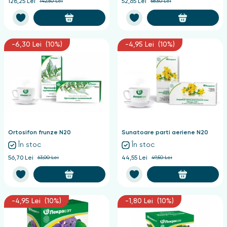
128,25 Lei
142,50 Lei
52,65 Lei
58,50 Lei
-6,30 Lei (10%)
-4,95 Lei (10%)
Ortosifon frunze N20
Sunatoare parti aeriene N20
În stoc
În stoc
56,70 Lei
63,00 Lei
44,55 Lei
49,50 Lei
-4,95 Lei (10%)
-1,80 Lei (10%)