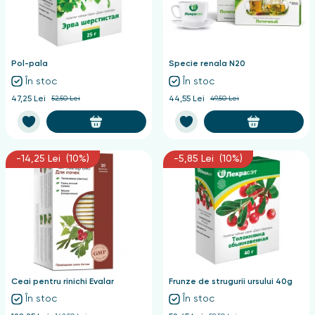
Pol-pala
Specie renala N20
În stoc
În stoc
47,25 Lei
52,50 Lei
44,55 Lei
49,50 Lei
-14,25 Lei (10%)
-5,85 Lei (10%)
Ceai pentru rinichi Evalar
Frunze de strugurii ursului 40g
În stoc
În stoc