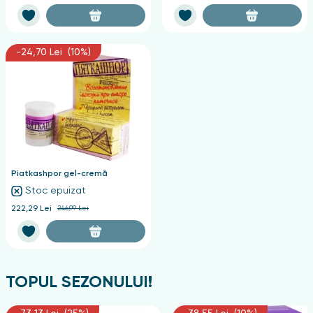
-24,70 Lei (10%)
Piatkashpor gel-cremă
Stoc epuizat
222,29 Lei
246,99 Lei
TOPUL SEZONULUI!