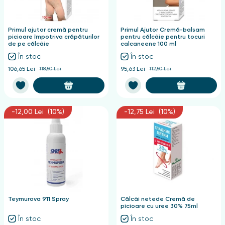
nghii
Primul ajutor cremă pentru
Primul Ajutor Cremă-balsam
picioare împotriva crăpăturilor
pentru călcâie pentru tocuri
de pe călcâie
calcaneene 100 ml
În stoc
În stoc
106,65 Lei
118,50 Lei
95,63 Lei
112,50 Lei
-12,00 Lei (10%)
-12,75 Lei (10%)
Teymurova 911 Spray
Călcâi netede Cremă de
picioare cu uree 30% 75ml
În stoc
În stoc