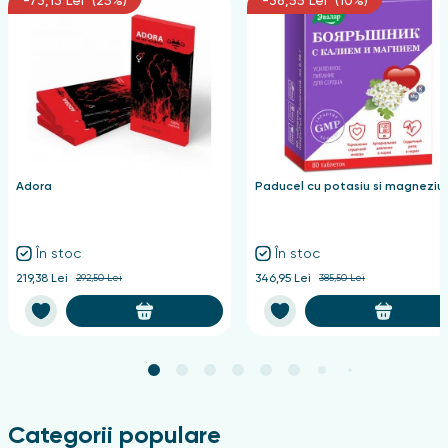
-73,13 Lei (25%)
-38,55 Lei (10%)
Adora
Paducel cu potasiu si magneziu
În stoc
În stoc
219,38 Lei
292,50 Lei
346,95 Lei
385,50 Lei
Categorii populare