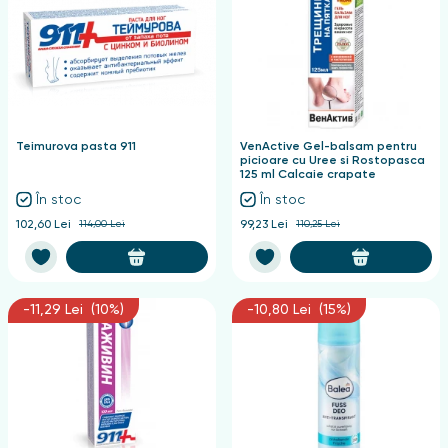
Teimurova pasta 911
VenActive Gel-balsam pentru
picioare cu Uree si Rostopasca
125 ml Calcaie crapate
În stoc
În stoc
102,60 Lei
114,00 Lei
99,23 Lei
110,25 Lei
-11,29 Lei (10%)
-10,80 Lei (15%)