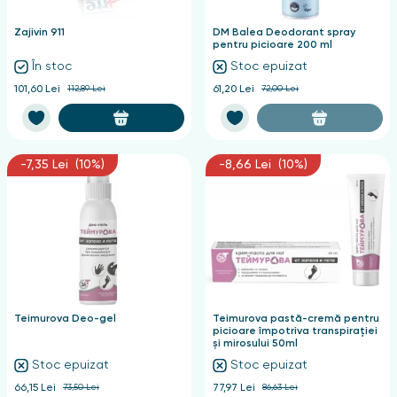
Zajivin 911
DM Balea Deodorant spray
pentru picioare 200 ml
În stoc
Stoc epuizat
101,60 Lei
112,89 Lei
61,20 Lei
72,00 Lei
-7,35 Lei (10%)
-8,66 Lei (10%)
Teimurova Deo-gel
Teimurova pastă-cremă pentru
picioare împotriva transpirației
și mirosului 50ml
Stoc epuizat
Stoc epuizat
66,15 Lei
73,50 Lei
77,97 Lei
86,63 Lei