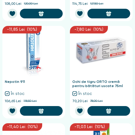
108,00 Lei
120,00 Lei
114,75 Lei
127,50 Lei
-11,85 Lei (10%)
-7,80 Lei (10%)
Nepotin 911
Ochi de tigru ORTO cremă
pentru bătături uscate 75ml
În stoc
În stoc
106,65 Lei
118,50 Lei
70,20 Lei
78,00 Lei
-11,40 Lei (10%)
-11,03 Lei (10%)