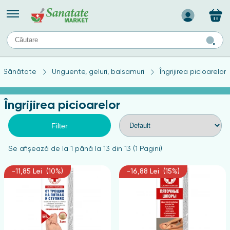
Назад
II
URI
TIPURI DE TEN
Sănătate
Unguente, geluri, balsamuri
Îngrijirea picioarelor
ului
Produse pentru ten mixt
Ten problematic
Îngrijirea picioarelor
a
ă
rticulațiilor
Produse pentru ten gras
Produse pentru ten sensibil
Filter
elor
chin
Se afişează de la 1 până la 13 din 13 (1 Pagini)
e
-11,85 Lei (10%)
-16,88 Lei (15%)
elor