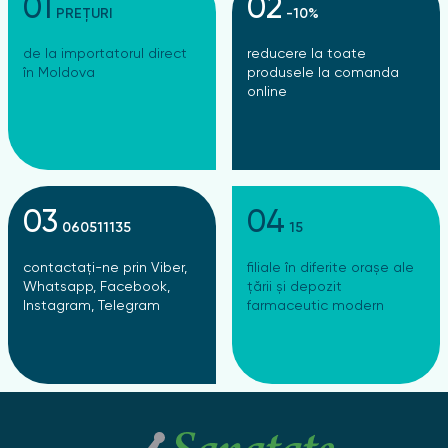
01
02
PREȚURI
-10%
de la importatorul direct
reducere la toate
în Moldova
produsele la comanda
online
03
04
060511135
15
contactați-ne prin Viber,
filiale în diferite orașe ale
Whatsapp, Facebook,
țării și depozit
Instagram, Telegram
farmaceutic modern