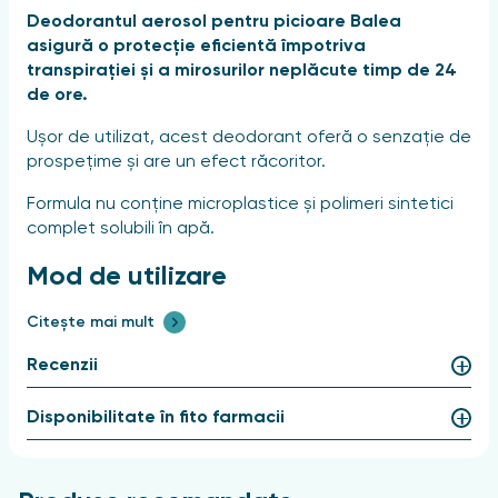
Deodorantul aerosol pentru picioare Balea
asigură o protecție eficientă împotriva
transpirației și a mirosurilor neplăcute timp de 24
de ore.
Ușor de utilizat, acest deodorant oferă o senzație de
prospețime și are un efect răcoritor.
Formula nu conține microplastice și polimeri sintetici
complet solubili în apă.
Mod de utilizare
Citește mai mult
Agitați bine înainte de utilizare. Pulverizați pe picioare
de la o distanță de 15 cm, acordând o atenție
Recenzii
specială zonei dintre degete.
Compoziție
Disponibilitate în fito farmacii
Butan, propan, benzoat de alchil C12-15, izobutan,
clorhidrat de aluminiu, octildodecanol, citrat de trietil,