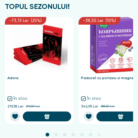
TOPUL SEZONULUI!
-73,13 Lei (25%)
-38,55 Lei (10%)
Adora
Paducel cu potasiu si magnezi
În stoc
În stoc
219,38 Lei
292,50 Lei
346,95 Lei
385,50 Lei