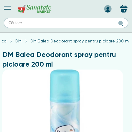
Назад
II
URI
TIPURI DE TEN
ica
DM
DM Balea Deodorant spray pentru picioare 200 ml
ului
Produse pentru ten mixt
Ten problematic
DM Balea Deodorant spray pentru
a
ă
rticulațiilor
Produse pentru ten gras
picioare 200 ml
Produse pentru ten sensibil
elor
chin
e
elor