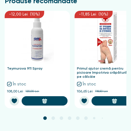
Produse recomandate
miristat de izopropil, parfum, fenoxietanol, hectorit
de disteardimoniu, carbonat de propilenă, salicilat de
-12,00 Lei (10%)
-11,85 Lei (10%)
benzil, acetat de fenetil, tetrametil
acetiloctahidronaftalene, cumarină.
Teymurova 911 Spray
Primul ajutor cremă pentru
picioare împotriva crăpăturilor
pe călcâie
În stoc
În stoc
108,00 Lei
120,00 Lei
106,65 Lei
118,50 Lei