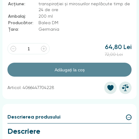
Acțiune:
transpirației și mirosurilor neplăcute timp de
24 de ore
Ambalaj:
200 ml
Producător:
Balea DM
Țara:
Germania
64,80 Lei
72,00 Lei
Adăugați la coș
Articol: 4066447704228
Descrierea produsului
Descriere