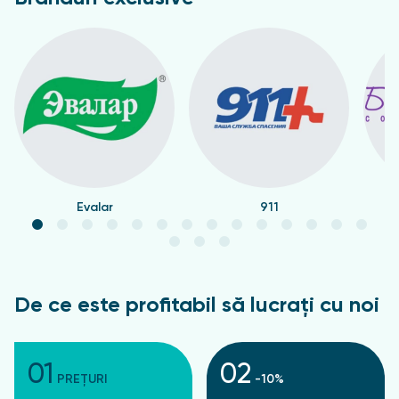
Evalar
911
De ce este profitabil să lucrați cu noi
01
02
PREȚURI
-10%