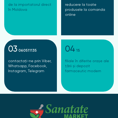
de la importatorul direct
reducere la toate
în Moldova
produsele la comanda
online
03
04
060511135
15
contactați-ne prin Viber,
filiale în diferite orașe ale
Whatsapp, Facebook,
țării și depozit
Instagram, Telegram
farmaceutic modern