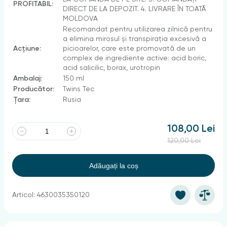
PROFITABIL:
DIRECT DE LA DEPOZIT. 4. LIVRARE ÎN TOATĂ
MOLDOVA
Recomandat pentru utilizarea zilnică pentru
a elimina mirosul și transpirația excesivă a
Acțiune:
picioarelor, care este promovată de un
complex de ingrediente active: acid boric,
acid salicilic, borax, urotropin
Ambalaj:
150 ml
Producător:
Twins Tec
Țara:
Rusia
108,00 Lei
120,00 Lei
Adăugați la coș
Articol: 4630035350120