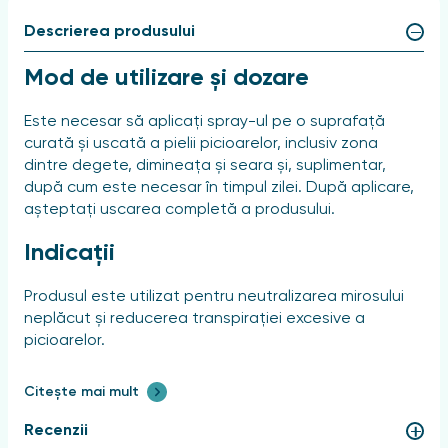
Descrierea produsului
Mod de utilizare și dozare
Este necesar să aplicați spray-ul pe o suprafață
curată și uscată a pielii picioarelor, inclusiv zona
dintre degete, dimineața și seara și, suplimentar,
după cum este necesar în timpul zilei. După aplicare,
așteptați uscarea completă a produsului.
Indicații
Produsul este utilizat pentru neutralizarea mirosului
neplăcut și reducerea transpirației excesive a
picioarelor.
Ambalaj și formă de eliberare
Citește mai mult
Spray-ul pentru picioare „TEYMUROVA” este conceput
Recenzii