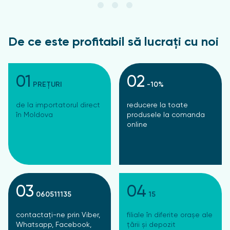
De ce este profitabil să lucrați cu noi
01
02
PREȚURI
-10%
de la importatorul direct
reducere la toate
în Moldova
produsele la comanda
online
03
04
060511135
15
contactați-ne prin Viber,
filiale în diferite orașe ale
Whatsapp, Facebook,
țării și depozit