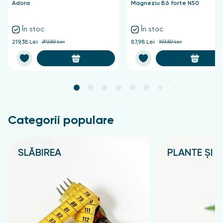
Adora
Magneziu B6 forte N50
În stoc
În stoc
219,38 Lei
292,50 Lei
87,98 Lei
103,50 Lei
Categorii populare
SLĂBIREA
PLANTE ȘI C
Подробнее
Подробнее