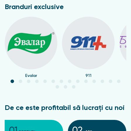
autenticitatea și siguranța spray-ului Teimurov.
Branduri exclusive
Comoditate la cumpărare.
Farmaciile Sanatate
Market funcționează în multe orașe din Moldova,
inclusiv în Chișinău. Puteți alege întotdeauna cea
mai apropiată farmacie pentru a cumpăra spray-ul
Teimurov sau puteți comanda livrarea online,
economisind timp și energie.
Evalar
911
De ce este profitabil să lucrați cu noi
01
02