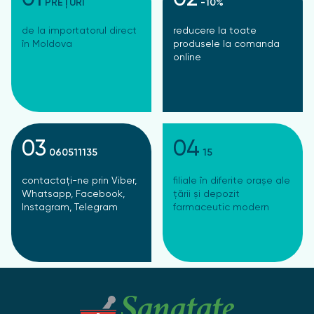
PREȚURI
-10%
de la importatorul direct
reducere la toate
în Moldova
produsele la comanda
online
03
04
060511135
15
contactați-ne prin Viber,
filiale în diferite orașe ale
Whatsapp, Facebook,
țării și depozit
Instagram, Telegram
farmaceutic modern