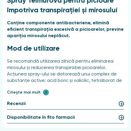
Spray Teimurova pentru picioare
împotriva transpirației și mirosului
Conține componente antibacteriene, elimină
eficient transpirația excesivă a picioarelor, previne
apariția mirosului neplăcut.
Mod de utilizare
Se recomandă utilizarea zilnică pentru eliminarea
mirosului și reducerea transpirației picioarelor.
Acțiunea spray-ului se datorează unui complex de
substanțe active: acid boric și salicilic, tetraborat de
sodiu și metenamină. Uleiurile esențiale de arbore de
Citește mai mult
ceai, lavandă, melisă, precum și acidul salicilic au
proprietăți antibacteriene, contribuind la prevenirea
Recenzii
infecțiilor fungice. Uleiul de mentă și mentolul
contribuie la eliminarea oboselii, au efect răcoritor,
Disponibilitate în fito farmacii
deodorizant și revigorant.