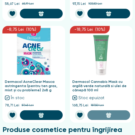
58,67 Lei
65,19 Lei
93,15 Lei
103,50 Lei
-8,75 Lei (10%)
-18,75 Lei (10%)
Dermacol AcneClear Masca
Dermacol Cannabis Mask cu
astringenta (pentru ten gras,
argilă verde naturală si ulei de
mixt și cu probleme) 2x8 g
cânepă 100 ml
În stoc
Stoc epuizat
78,71 Lei
87,45 Lei
168,75 Lei
187,50 Lei
Produse cosmetice pentru îngrijirea