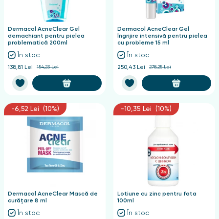
nghii
Dermacol AcneClear Gel
Dermacol AcneClear Gel
demachiant pentru pielea
Îngrijire intensivă pentru pielea
problematică 200ml
cu probleme 15 ml
În stoc
În stoc
138,81 Lei
154,23 Lei
250,43 Lei
278,25 Lei
-6,52 Lei (10%)
-10,35 Lei (10%)
Dermacol AcneClear Mască de
Lotiune cu zinc pentru fata
curățare 8 ml
100ml
În stoc
În stoc