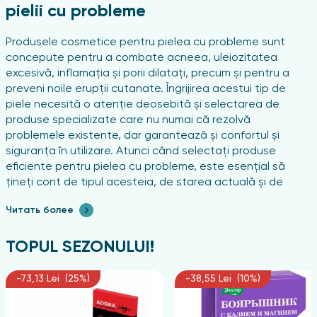
pielii cu probleme
Produsele cosmetice pentru pielea cu probleme sunt
concepute pentru a combate acneea, uleiozitatea
excesivă, inflamația și porii dilatați, precum și pentru a
preveni noile erupții cutanate. Îngrijirea acestui tip de
piele necesită o atenție deosebită și selectarea de
produse specializate care nu numai că rezolvă
problemele existente, dar garantează și confortul și
siguranța în utilizare. Atunci când selectați produse
eficiente pentru pielea cu probleme, este esențial să
țineți cont de tipul acesteia, de starea actuală și de
prezența ingredientelor-cheie care vizează curățarea,
Читать более
calmarea și restabilirea echilibrului.
Principalul accent ar trebui să fie pus pe compoziția
TOPUL SEZONULUI!
produselor cosmetice. Produsele cu ingrediente care
reglează producția de sebum, precum și proprietăți
-73,13 Lei (25%)
-38,55 Lei (10%)
antiinflamatorii și antibacteriene, sunt ideale pentru
îngrijirea pielii cu probleme.
Astfel de ingrediente active