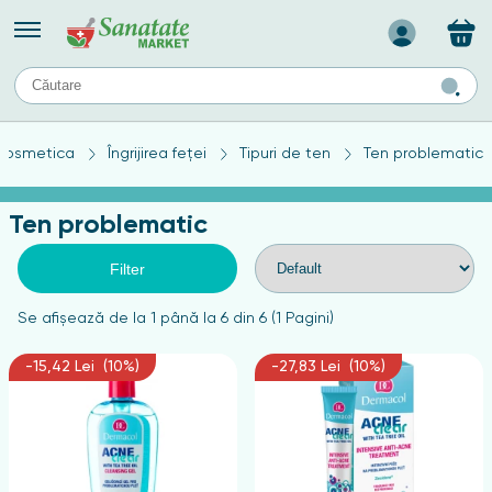
Назад
II
URI
TIPURI DE TEN
cosmetica
Îngrijirea feței
Tipuri de ten
Ten problematic
ului
Produse pentru ten mixt
Ten problematic
Ten problematic
a
ă
rticulațiilor
Produse pentru ten gras
Produse pentru ten sensibil
Filter
elor
chin
Se afişează de la 1 până la 6 din 6 (1 Pagini)
e
-15,42 Lei (10%)
-27,83 Lei (10%)
elor