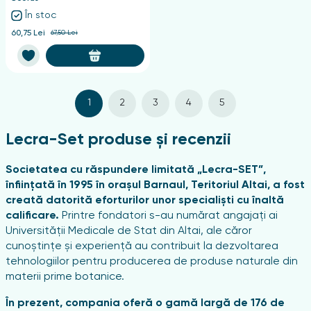
În stoc
60,75 Lei
67,50 Lei
1
2
3
4
5
Lecra-Set produse și recenzii
Societatea cu răspundere limitată „Lecra-SET”,
înființată în 1995 în orașul Barnaul, Teritoriul Altai, a fost
creată datorită eforturilor unor specialiști cu înaltă
calificare.
Printre fondatori s-au numărat angajați ai
Universității Medicale de Stat din Altai, ale căror
cunoștințe și experiență au contribuit la dezvoltarea
tehnologiilor pentru producerea de produse naturale din
materii prime botanice.
În prezent, compania oferă o gamă largă de 176 de