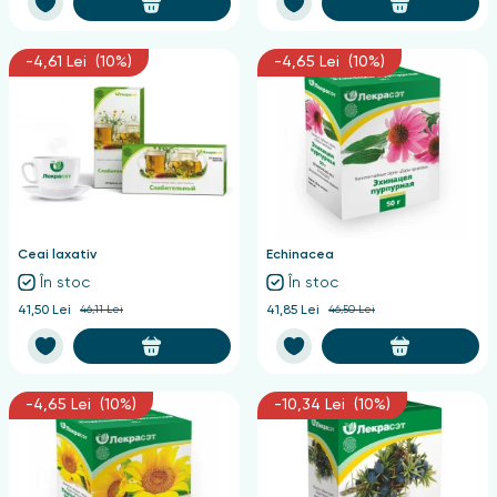
-4,61 Lei (10%)
-4,65 Lei (10%)
Ceai laxativ
Echinacea
În stoc
În stoc
41,50 Lei
46,11 Lei
41,85 Lei
46,50 Lei
-4,65 Lei (10%)
-10,34 Lei (10%)