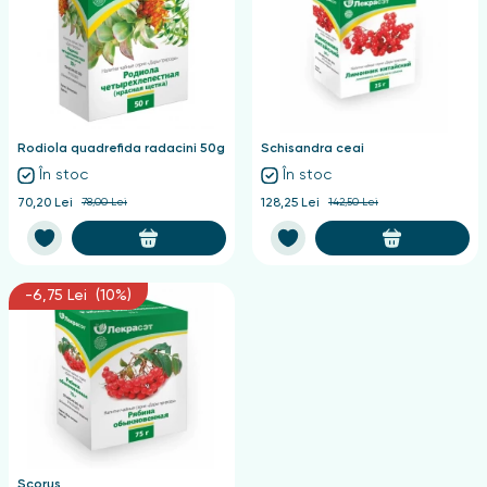
Rodiola quadrefida radacini 50g
Schisandra ceai
În stoc
În stoc
70,20 Lei
78,00 Lei
128,25 Lei
142,50 Lei
-6,75 Lei (10%)
Scorus