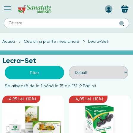
Назад
II
URI
TIPURI DE TEN
Acasă
Ceaiuri și plante medicinale
Lecra-Set
ului
Produse pentru ten mixt
Ten problematic
Lecra-Set
a
ă
rticulațiilor
Produse pentru ten gras
Produse pentru ten sensibil
Filter
elor
chin
Se afişează de la 1 până la 15 din 131 (9 Pagini)
e
-4,95 Lei (10%)
-4,05 Lei (10%)
elor