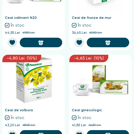
nghii
Ceai calmant N20
Ceai de frunze de mur
În stoc
În stoc
44,55 Lei
49,50 Lei
36,45 Lei
40,50 Lei
-4,80 Lei (10%)
-4,65 Lei (10%)
Ceai de volbura
Ceai ginecologic
În stoc
În stoc
43,20 Lei
48,00 Lei
41,85 Lei
46,50 Lei