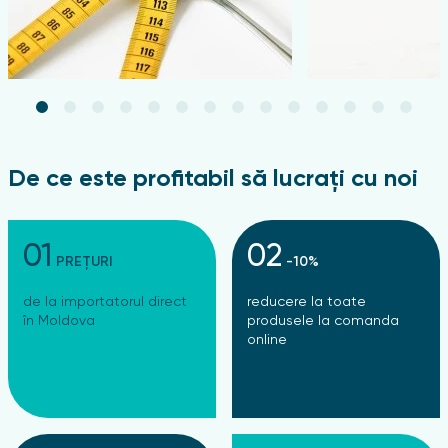
De ce este profitabil să lucrați cu noi
01
02
PREȚURI
-10%
de la importatorul direct
reducere la toate
în Moldova
produsele la comanda
online