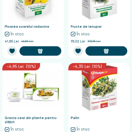
Floarea soarelui radacina
Fructe de ienupar
În stoc
În stoc
41,85 Lei
46,50 Lei
93,02 Lei
103,35 Lei
-4,95 Lei (10%)
-4,35 Lei (10%)
Gracia ceai din plante pentru
Pelin
slăbit
În stoc
În stoc