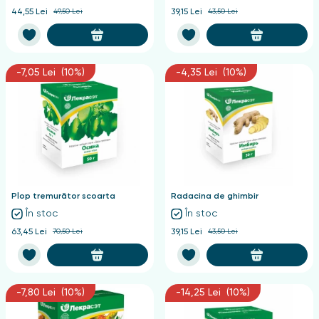
44,55 Lei
49,50 Lei
39,15 Lei
43,50 Lei
-7,05 Lei (10%)
-4,35 Lei (10%)
Plop tremurător scoarta
Radacina de ghimbir
În stoc
În stoc
63,45 Lei
70,50 Lei
39,15 Lei
43,50 Lei
-7,80 Lei (10%)
-14,25 Lei (10%)