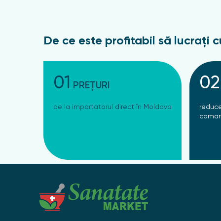
De ce este profitabil să lucrați c
01
02
PREȚURI
de la importatorul direct în Moldova
reduce
coman