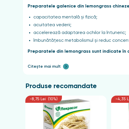
Preparatele galenice din lemongrass chineze
capacitatea mentală și fizică;
acuitatea vederii;
accelerează adaptarea ochilor la întuneric;
îmbunătățesc metabolismul și reduc concentr
Preparatele din lemongrass sunt indicate în 
oboselii mentale și fizice.
Citește mai mult
asteniei.
stărilor depresive.
somnolenței excesive.
Produse recomandate
oboselii cronice asociate cu boli infecțioase 
ulcerelor trofice și rănilor care se vindecă gr
-8,75 Lei (10%)
-4,35 L
hipotensiunii.
În ginecologie și obstetrică, preparatele din lem
perioada menopauzei (la tensiune arterială nor