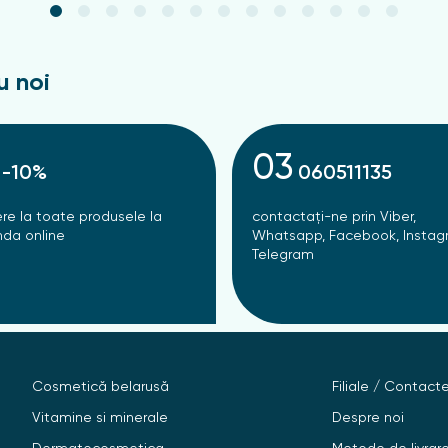
u noi
03
-10%
060511135
re la toate produsele la
contactați-ne prin Viber,
da online
Whatsapp, Facebook, Instag
Telegram
Cosmetică belarusă
Filiale / Contact
Vitamine si minerale
Despre noi