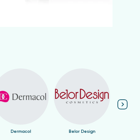
Dermacol
Belor Design
Valen