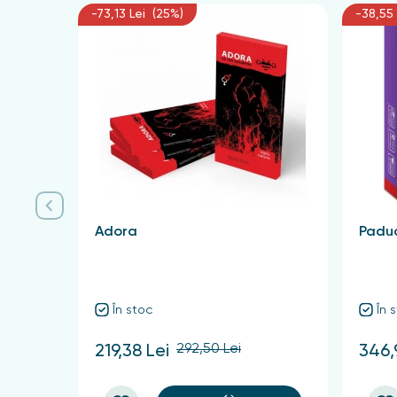
-73,13 Lei (25%)
-38,55 
Adora
Paduc
În stoc
În 
292,50 Lei
219,38 Lei
346,