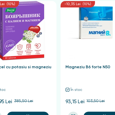
Lei (10%)
-10,35 Lei (10%)
el cu potasiu si magneziu
Magneziu B6 forte N50
stoc
În stoc
385,50 Lei
103,50 Lei
95 Lei
93,15 Lei