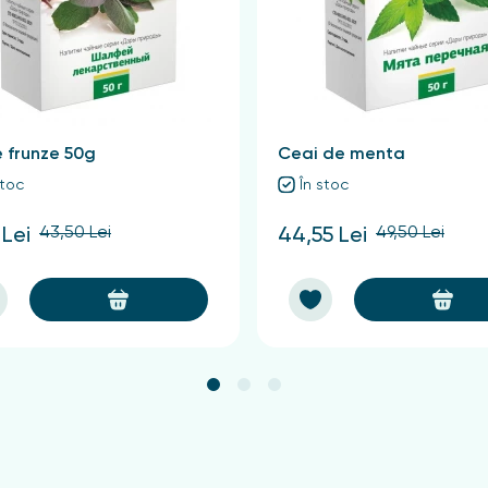
și consum
r de apă fierbinte, se aduce la fierbere și se ia imediat de 
r în Chisinau și MD
e frunze 50g
Ceai de menta
nda schisandra la pret de la importator direct în MD.
Fili
stoc
În stoc
s și livrare rapidă.
43,50 Lei
49,50 Lei
 Lei
44,55 Lei