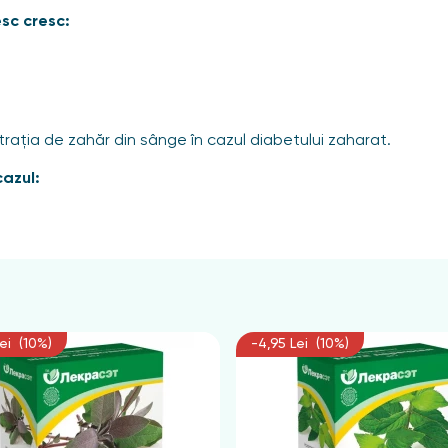
sc cresc:
ația de zahăr din sânge în cazul diabetului zaharat.
cazul:
cronice și intoxicația organismului.
eu.
ei (10%)
-4,95 Lei (10%)
ongrass sunt indicate în cazul toxicozei precoce și hipotensiu
mală).