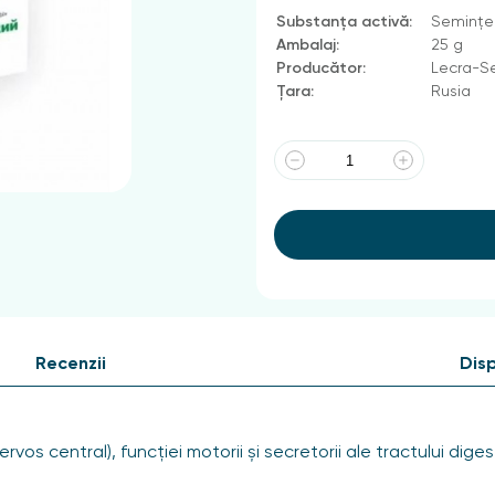
Substanța activă:
Semințe
Ambalaj:
25 g
Producător:
Lecra-S
Țara:
Rusia
Recenzii
Disp
vos central), funcției motorii și secretorii ale tractului dige