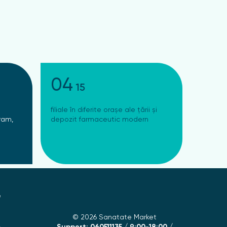
04
15
filiale în diferite orașe ale țării și
ram,
depozit farmaceutic modern
e
© 2026 Sanatate Market