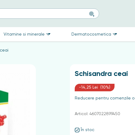
Vitamine si minerale
Dermatocosmetica
ceai
Schisandra ceai
-14,25 Lei (10%)
Reducere pentru comenzile on
Articol: 4607022899450
În stoc