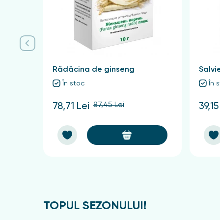
Recomandări pentru preparare 
Se toarnă 1 lingură de materie primă cu un paha
câte 1 lingură dimineața și după-amiaza.
Schisandra pret de la importato
Rădăcina de ginseng
Salvi
În fito farmacia Sanatate Market puteți coma
În stoc
În 
Cahul, Comrat, Telenești, Ungheni. Pret avantajo
87,45 Lei
78,71 Lei
39,15
TOPUL SEZONULUI!