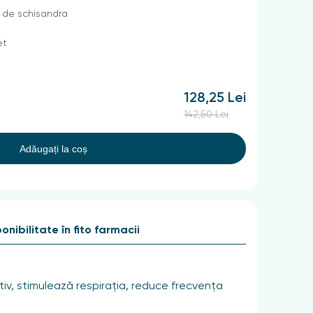
 de schisandra
et
128,25 Lei
142,50 Lei
Adăugați la coș
onibilitate în fito farmacii
stiv, stimulează respirația, reduce frecvența