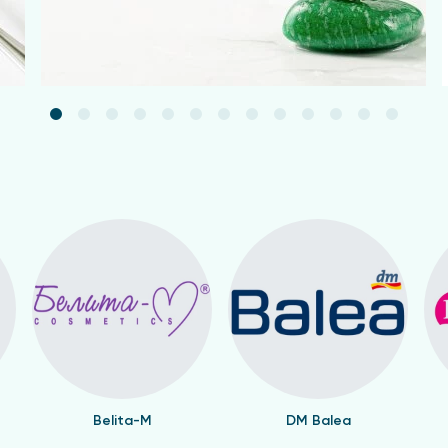
Belita-M
DM Balea