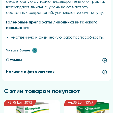
секреторную функцию пищеварительного тракта,
возбуждают дыхание, уменьшают частоту
сердечных сокращений, усиливают их амплитуду.
Галеновые препараты лимонника китайского
повышают:
умственную и физическую работоспособность;
остроту зрения;
Читать более
ускоряют привыкание глаз к темноте;
также улучшают обмен веществ и уменьшают
Отзывы
концентрацию сахара в крови при сахарном
диабете.
Наличие в фито аптеках
Препараты лимонника показаны при:
умственном и физическом переутомлении.
С этим товаром покупают
астенических.
депрессивных состояниях.
-8.75 Lei (10%)
-4.35 Lei (10%)
повышенной сонливости.
при хронической усталости, связанной с