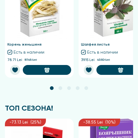
хроническими инфекционными заболеваниями и
интоксикацией организма.
трофических язвах и плохо заживающих ранах.
гипотонии.
В гинекологии и акушерстве препараты лимонника
показаны при ранних токсикозах и гипотензии
Корень женьшеня
Шалфея листья
беременных, также в климактерический период
Есть в наличии
Есть в наличии
(при нормальном артериальном давлении).
78.71 Lei
87.45 Lei
39.15 Lei
43.50 Lei
Рекомендации по приготовлению
и употреблению
1 ст. ложку сырья заливают стаканом горячей
кипяченой воды, доводят до кипения и тут же
снимают, остужают. Принимают по 1 столовой
ТОП СЕЗОНА!
ложке утром и днем.
-73.13 Lei (25%)
-38.55 Lei (10%)
Купить лимонник китайский: цена
от импортера в Кишиневе и