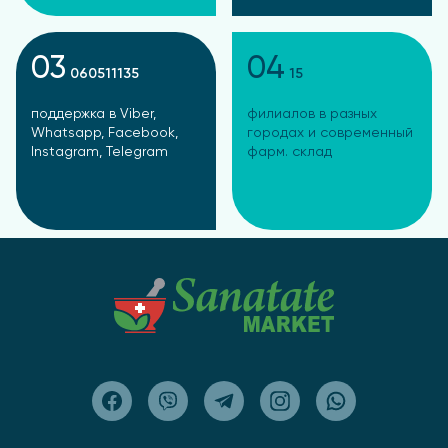
03
04
060511135
15
поддержка в Viber,
филиалов в разных
Whatsapp, Facebook,
городах и современный
Instagram, Telegram
фарм. склад