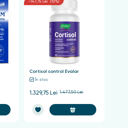
-147,75 Lei (10%)
Cortisol control Evalar
În stoc
1.477,50 Lei
1.329,75 Lei