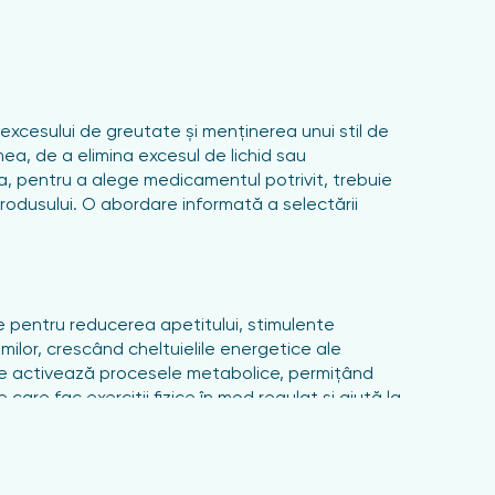
cesului de greutate și menținerea unui stil de
a, de a elimina excesul de lichid sau
a, pentru a alege medicamentul potrivit, trebuie
produsului. O abordare informată a selectării
e pentru reducerea apetitului, stimulente
lor, crescând cheltuielile energetice ale
re activează procesele metabolice, permițând
are fac exerciții fizice în mod regulat și ajută la
eea ce este deosebit de important pentru persoanele