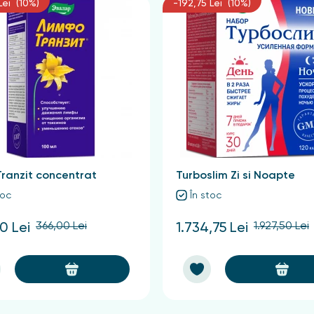
Lei (10%)
-192,75 Lei (10%)
ranzit concentrat
Turboslim Zi si Noapte
toc
În stoc
366,00 Lei
1.927,50 Lei
0 Lei
1.734,75 Lei