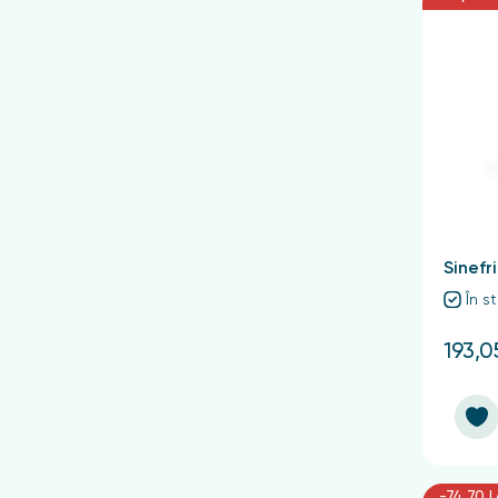
Sinefr
În s
193,0
-74,70 L