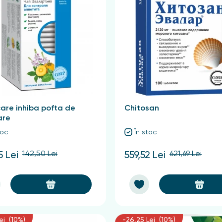
are inhiba pofta de
Chitosan
are
toc
În stoc
142,50 Lei
621,69 Lei
5 Lei
559,52 Lei
ei (10%)
-26,25 Lei (10%)