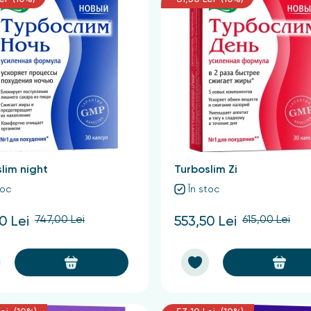
lim night
Turboslim Zi
toc
În stoc
747,00 Lei
615,00 Lei
0 Lei
553,50 Lei