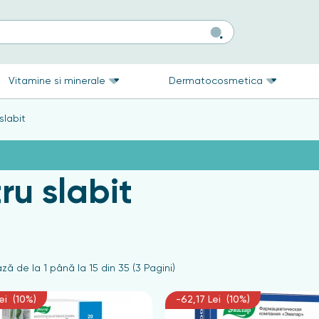
Vitamine si minerale
Dermatocosmetica
slabit
ru slabit
ză de la 1 până la 15 din 35 (3 Pagini)
ei (10%)
-62,17 Lei (10%)