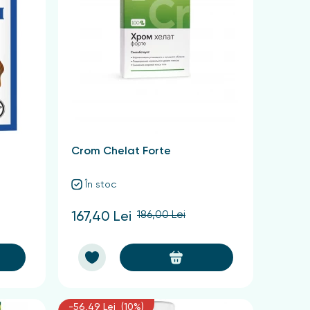
Crom Chelat Forte
În stoc
186,00 Lei
167,40 Lei
-56,49 Lei (10%)