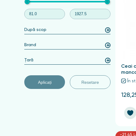
După scop
Brand
Țară
Ceai c
manc
În s
Aplicați
Resetare
128,2
-21,45 L