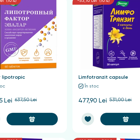
ei (10%)
-53,10 Lei (10%)
 lipotropic
Limfotranzit capsule
toc
În stoc
637,50 Lei
531,00 Lei
5 Lei
477,90 Lei