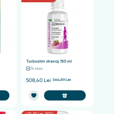
Turboslim drenaj 150 ml
În stoc
564,89 Lei
508,40 Lei
-174,90 Lei (10%)