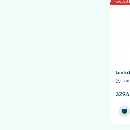
-36,60 
LimfoT
În s
329,4