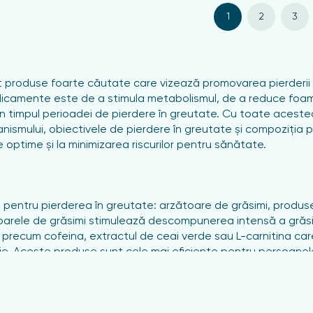
1
2
3
produse foarte căutate care vizează promovarea pierderii ex
edicamente este de a stimula metabolismul, de a reduce foame
 în timpul perioadei de pierdere în greutate. Cu toate aceste
ganismului, obiectivele de pierdere în greutate și compoziția 
optime și la minimizarea riscurilor pentru sănătate.
 pentru pierderea în greutate: arzătoare de grăsimi, produs
arele de grăsimi stimulează descompunerea intensă a grăsimi
 precum cofeina, extractul de ceai verde sau L-carnitina ca
ie. Aceste produse sunt cele mai eficiente pentru persoanele c
tului alimentar și ajută la reglarea dimensiunii porțiilor, c
e fibre naturale, cum ar fi: