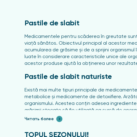
Pastile de slabit
Medicamentele pentru scăderea în greutate sunt 
viață sănătos. Obiectivul principal al acestor m
acumularea de grăsime și de a sprijini organismul
luate în considerare caracteristicile unice ale or
acestor produse ajută la obținerea unor rezultate 
Pastile de slabit naturiste
Există mai multe tipuri principale de medicamente
metabolice și medicamente de detoxifiere. Arzăto
organismului. Acestea conțin adesea ingrediente
grăsimii stocate să fie utilizată ca sursă de energ
îmbunătățirea rezultatelor antrenamentelor.
Читать более
Supresoarele apetitului facilitează controlul apor
TOPUL SEZONULUI!
predispuse la supraalimentare.
Acestea pot conțin