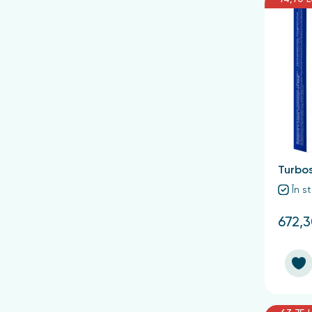
Turbos
În s
672,3