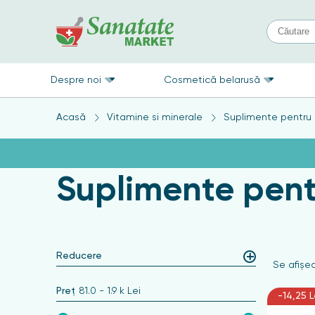
Despre noi
Cosmetică belarusă
Acasă
Vitamine si minerale
Suplimente pentru 
Suplimente pent
Reducere
Se afişea
Preț
81.0
-
1.9 k
Lei
-14,25 L