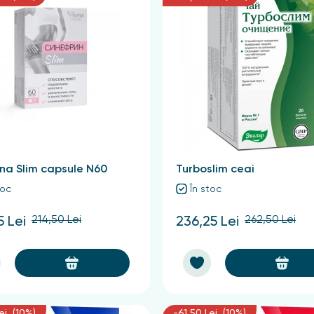
ina Slim capsule N60
Turboslim ceai
toc
În stoc
214,50 Lei
262,50 Lei
5 Lei
236,25 Lei
ei (10%)
-61,50 Lei (10%)