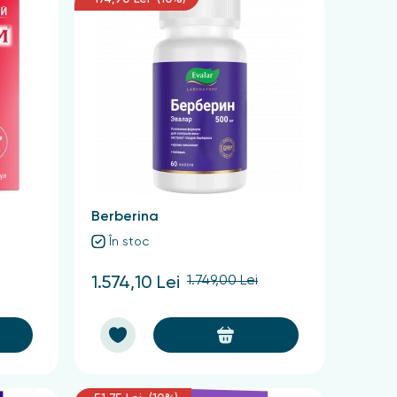
Berberina
În stoc
1.749,00 Lei
1.574,10 Lei