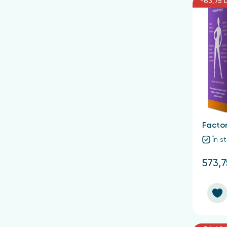
-63,75 L
Factor
În s
573,7