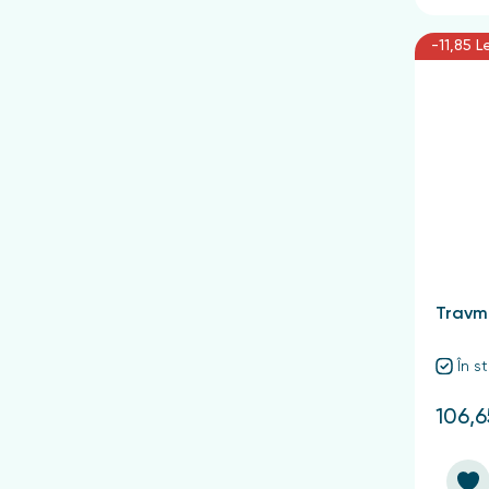
-11,85 L
Travm
În s
106,6