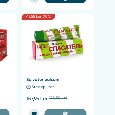
-17,55 Lei (10%)
Salvator balsam
Stoc epuizat
175,50 Lei
157,95 Lei