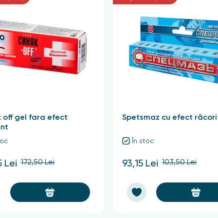
 off gel fara efect
Spetsmaz cu efect răcori
ant
toc
În stoc
172,50 Lei
103,50 Lei
5 Lei
93,15 Lei