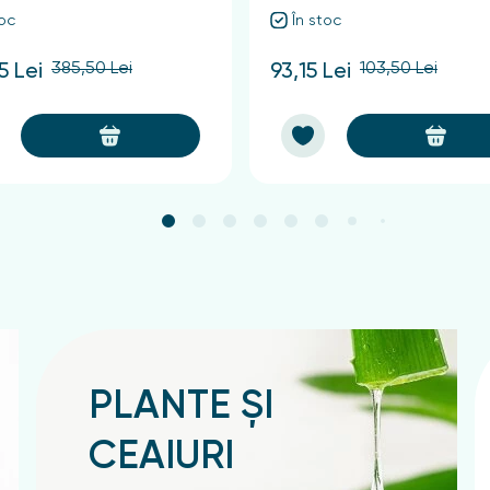
toc
În stoc
385,50 Lei
103,50 Lei
5 Lei
93,15 Lei
PLANTE ȘI
CEAIURI