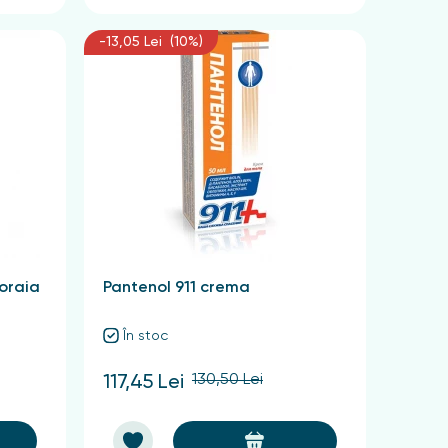
-13,05 Lei (10%)
oraia
Pantenol 911 crema
În stoc
130,50 Lei
117,45 Lei