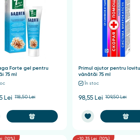
ga Forte gel pentru
Primul ajutor pentru lovitur
i 75 ml
vânătăi 75 ml
toc
În stoc
118,50 Lei
109,50 Lei
5 Lei
98,55 Lei
ei (10%)
-10,35 Lei (10%)