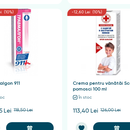
ei (10%)
-12,60 Lei (10%)
algon 911
Crema pentru vânătăi Sc
pomosci 100 ml
toc
În stoc
118,50 Lei
126,00 Lei
5 Lei
113,40 Lei