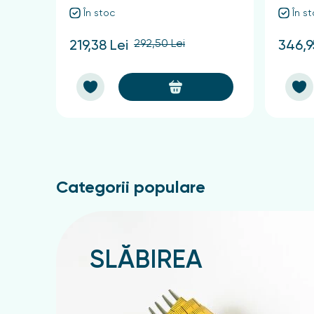
În stoc
În s
292,50 Lei
219,38 Lei
346,9
Categorii populare
SLĂBIREA
Подробнее