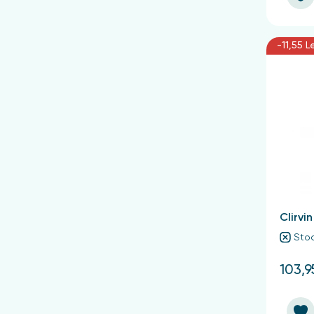
-11,55 L
Clirvin
Stoc
103,9