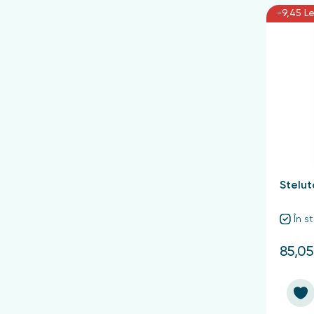
-9,45 Le
Stelu
În s
85,05