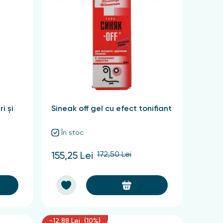
i și
Sineak off gel cu efect tonifiant
În stoc
172,50 Lei
155,25 Lei
-12,88 Lei (10%)