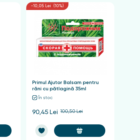
-10,05 Lei (10%)
Primul Ajutor Balsam pentru
răni cu pătlagină 35ml
În stoc
100,50 Lei
90,45 Lei