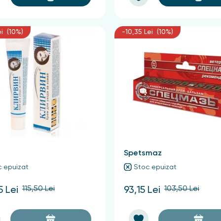
ei (10%)
-10,35 Lei (10%)
Spetsmaz
 epuizat
Stoc epuizat
115,50 Lei
103,50 Lei
5 Lei
93,15 Lei