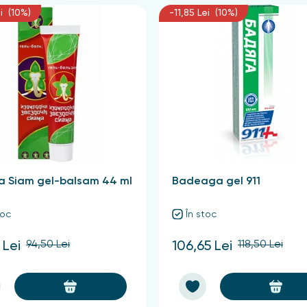
i (10%)
-11,85 Lei (10%)
ta Siam gel-balsam 44 ml
Badeaga gel 911
toc
În stoc
94,50 Lei
118,50 Lei
 Lei
106,65 Lei