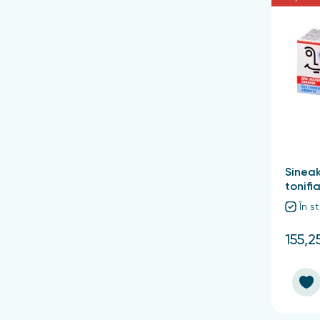
Sineak
tonifi
În s
155,2