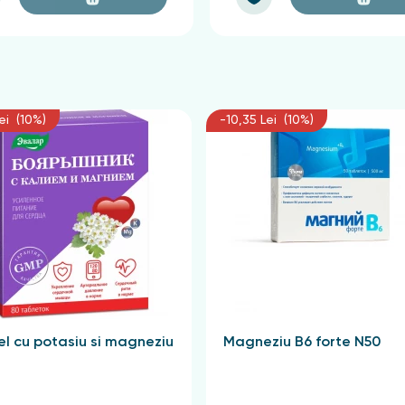
ei (10%)
-10,35 Lei (10%)
l cu potasiu si magneziu
Magneziu B6 forte N50