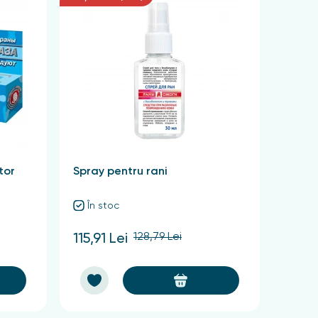
tor
Spray pentru rani
În stoc
128,79 Lei
115,91 Lei