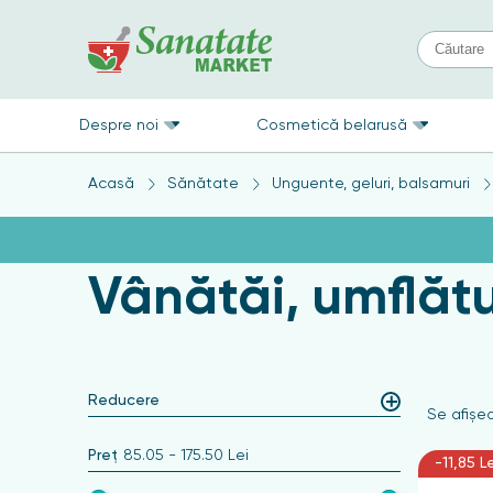
Despre noi
Cosmetică belarusă
Acasă
Sănătate
Unguente, geluri, balsamuri
Vânătăi, umflătur
Reducere
Se afişea
Preț
85.05
-
175.50
Lei
-11,85 L