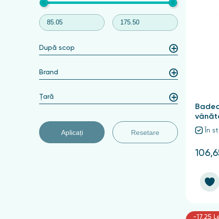
După scop
Brand
Țară
Badea
vânătă
În s
Aplicați
Resetare
106,6
-17,25 L