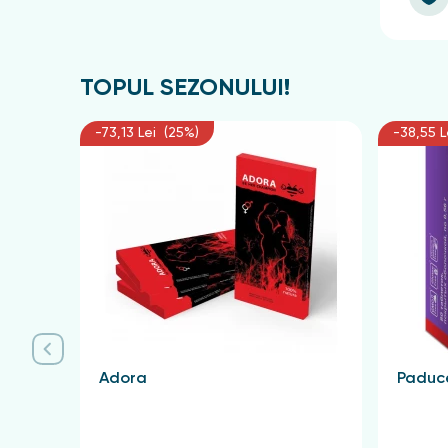
TOPUL SEZONULUI!
-73,13 Lei (25%)
-38,55 L
Adora
Paduce