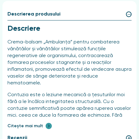
Descrierea produsului
Descriere
Crema-balsam „Ambulanța” pentru combaterea
vânătăilor și vânătăilor stimulează funcțiile
regenerative ale organismului, contracarează
formarea proceselor stagnante și a reacțiilor
inflamatorii, promovează efectul de vindecare asupra
vaselor de sânge deteriorate și reduce
hematoamele.
Contuzia este o leziune mecanică a țesuturilor moi
fără a le încălca integritatea structurală. Cu o
contuzie semnificativă poate apărea ruperea vaselor
mici, ceea ce duce la formarea de echimoze. Fără
tratament în timp util, sângele scurs poate duce la
Citește mai mult
formarea unei tumori sângeroase sau a unui
hematom dureros care nu se vindecă de mult timp.
Recenzii