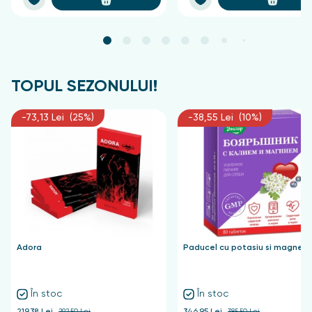
TOPUL SEZONULUI!
-73,13 Lei (25%)
-38,55 Lei (10%)
Adora
Paducel cu potasiu si magnezi
În stoc
În stoc
219,38 Lei
292,50 Lei
346,95 Lei
385,50 Lei