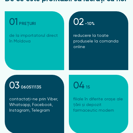
01
02
PREȚURI
-10%
de la importatorul direct
reducere la toate
în Moldova
produsele la comanda
online
03
04
060511135
15
contactați-ne prin Viber,
filiale în diferite orașe ale
Whatsapp, Facebook,
țării și depozit
Instagram, Telegram
farmaceutic modern