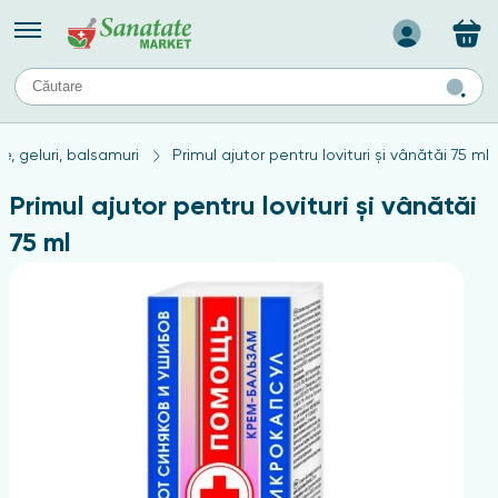
Назад
II
URI
TIPURI DE TEN
, geluri, balsamuri
Primul ajutor pentru lovituri și vânătăi 75 ml
ului
Produse pentru ten mixt
Ten problematic
Primul ajutor pentru lovituri și vânătăi
a
ă
rticulațiilor
Produse pentru ten gras
75 ml
Produse pentru ten sensibil
elor
chin
e
elor