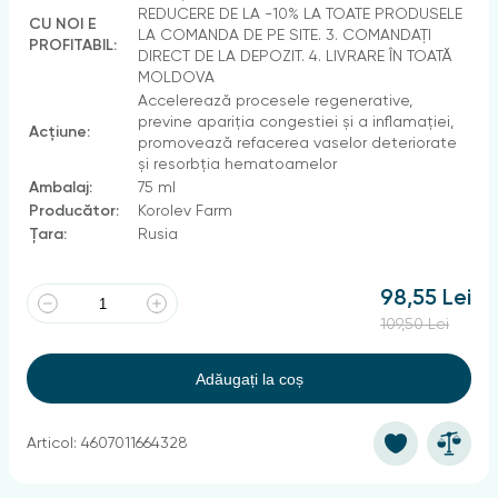
REDUCERE DE LA -10% LA TOATE PRODUSELE
CU NOI E
LA COMANDA DE PE SITE. 3. COMANDAȚI
PROFITABIL:
DIRECT DE LA DEPOZIT. 4. LIVRARE ÎN TOATĂ
MOLDOVA
Accelerează procesele regenerative,
previne apariția congestiei și a inflamației,
Acțiune:
promovează refacerea vaselor deteriorate
și resorbția hematoamelor
Ambalaj:
75 ml
Producător:
Korolev Farm
Țara:
Rusia
98,55 Lei
109,50 Lei
Adăugați la coș
Articol: 4607011664328