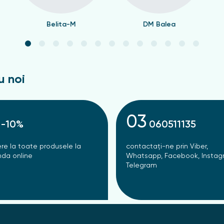
Belita-M
DM Balea
u noi
03
-10%
060511135
re la toate produsele la
contactați-ne prin Viber,
da online
Whatsapp, Facebook, Instag
Telegram