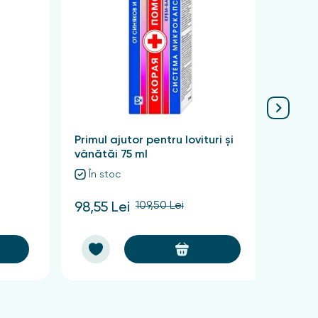
licând o cantitate mică de produs pe o zonă a
Primul ajutor pentru lovituri și
Crema
vânătăi 75 ml
pomos
În stoc
În 
109,50 Lei
98,55 Lei
107,1