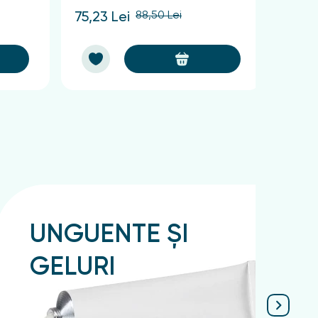
88,50 Lei
75,23 Lei
57,38
UNGUENTE ȘI
GELURI
Подробнее