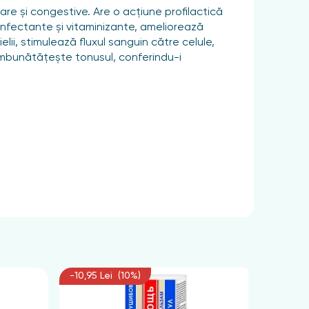
are și congestive. Are o acțiune profilactică
infectante și vitaminizante, ameliorează
lii, stimulează fluxul sanguin către celule,
i îmbunătățește tonusul, conferindu-i
procedură, nu se recomandă ieșirea în aer liber
După 20-30 de minute, îndepărtați resturile de
-10,95 Lei (10%)
-18,90 