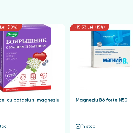
Lei (10%)
-15,53 Lei (15%)
el cu potasiu si magneziu
Magneziu B6 forte N50
stoc
În stoc