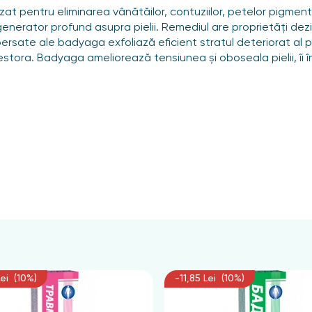
zat pentru eliminarea vânătăilor, contuziilor, petelor pigment
enerator profund asupra pielii. Remediul are proprietăți dez
persate ale badyaga exfoliază eficient stratul deteriorat al pie
 acestora. Badyaga ameliorează tensiunea și oboseala pielii, î
ele timp de 10-20 de minute, apoi clătiți cu apă caldă. După 
 aplicați gelul cu mișcări circulare ușoare pe zona afectată. 
Lei (10%)
-11,85 Lei (10%)