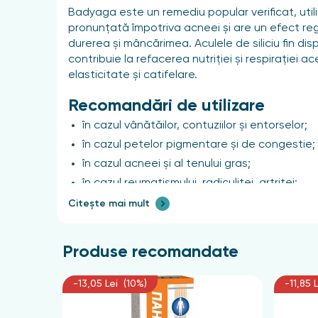
Badyaga este un remediu popular verificat, utili
pronunțată împotriva acneei și are un efect reg
durerea și mâncărimea. Aculele de siliciu fin dis
contribuie la refacerea nutriției și respirației
elasticitate și catifelare.
Recomandări de utilizare
în cazul vânătăilor, contuziilor și entorselor;
în cazul petelor pigmentare și de congestie;
în cazul acneei și al tenului gras;
în cazul reumatismului, radiculitei, artritei;
ca exfoliant pentru întinerirea pielii.
Citește mai mult
Mod de utilizare
Pentru față — aplicați un strat subțire pe pi
Produse recomandate
timp de 2-3 ore.
În cazul loviturilor, vânătăilor și hematomi —
-13,05 Lei (10%)
-11,85 
gel cu apă caldă sau cu o șervețel umed.