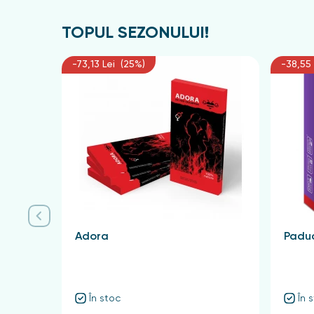
TOPUL SEZONULUI!
-73,13 Lei (25%)
-38,55 
Adora
Paduc
În stoc
În 