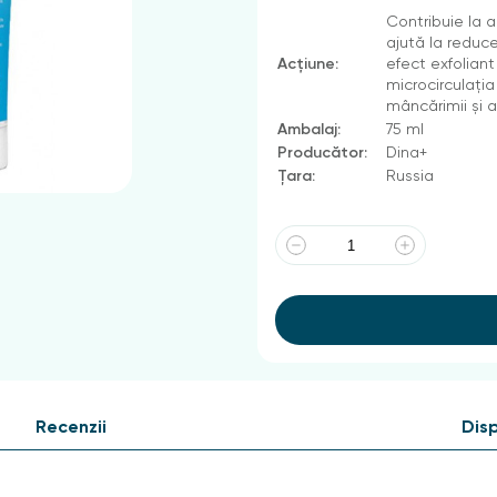
Contribuie la 
ajută la reduce
Acțiune:
efect exfoliant
microcirculația
mâncărimii și a 
Ambalaj:
75 ml
Producător:
Dina+
Țara:
Russia
Recenzii
Disp