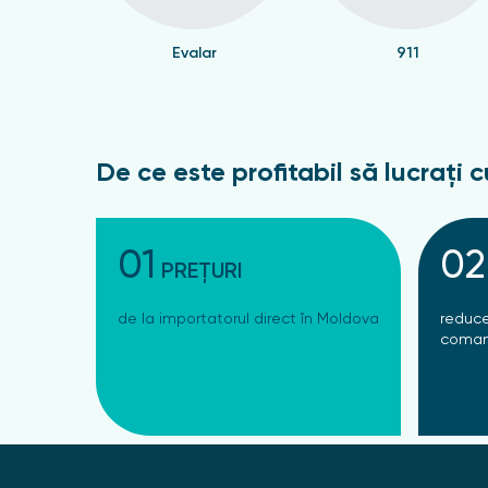
Evalar
911
De ce este profitabil să lucrați c
01
02
PREȚURI
de la importatorul direct în Moldova
reduce
coman