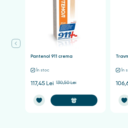
Contraindicații
Intoleranță individuală la componente. Înainte
pielii.
Pantenol 911 crema
Travm
În stoc
În 
130,50 Lei
117,45 Lei
106,