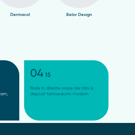
Dermacol
Belor Design
Valen
04
15
filiale în diferite orașe ale țării și
ram,
depozit farmaceutic modern