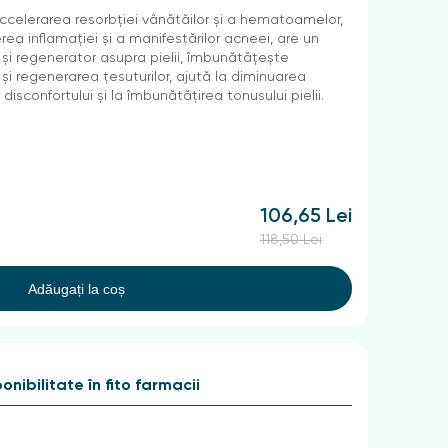
accelerarea resorbției vânătăilor și a hematoamelor,
rea inflamației și a manifestărilor acneei, are un
 și regenerator asupra pielii, îmbunătățește
 și regenerarea țesuturilor, ajută la diminuarea
disconfortului și la îmbunătățirea tonusului pielii.
106,65 Lei
118,50 Lei
Adăugați la coș
onibilitate în fito farmacii