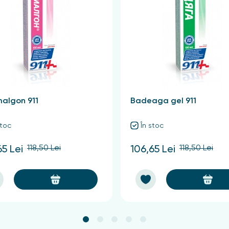
 de utilizare pe față, se recomandă efectuarea unui test, ap
algon 911
Badeaga gel 911
stoc
În stoc
118,50 Lei
118,50 Lei
65 Lei
106,65 Lei