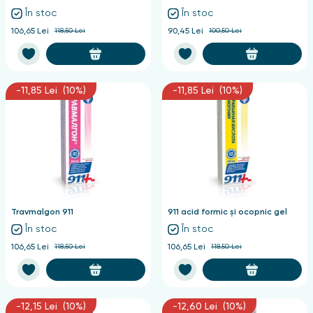
În stoc
În stoc
106,65 Lei
118,50 Lei
90,45 Lei
100,50 Lei
-11,85 Lei (10%)
-11,85 Lei (10%)
Travmalgon 911
911 acid formic și ocopnic gel
În stoc
În stoc
106,65 Lei
118,50 Lei
106,65 Lei
118,50 Lei
-12,15 Lei (10%)
-12,60 Lei (10%)