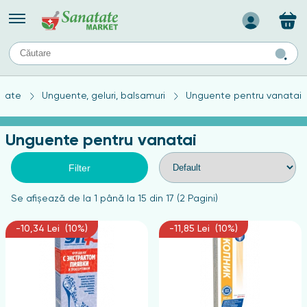
Назад
II
URI
TIPURI DE TEN
tate
Unguente, geluri, balsamuri
Unguente pentru vanatai
ului
Produse pentru ten mixt
Ten problematic
Unguente pentru vanatai
a
ă
rticulațiilor
Produse pentru ten gras
Produse pentru ten sensibil
Filter
elor
chin
Se afişează de la 1 până la 15 din 17 (2 Pagini)
e
-10,34 Lei (10%)
-11,85 Lei (10%)
elor