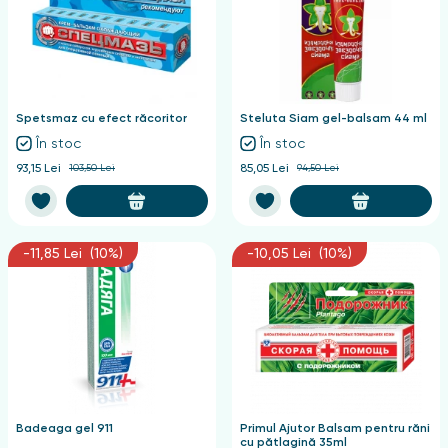
Spetsmaz cu efect răcoritor
Steluta Siam gel-balsam 44 ml
În stoc
În stoc
93,15 Lei
103,50 Lei
85,05 Lei
94,50 Lei
-11,85 Lei (10%)
-10,05 Lei (10%)
Badeaga gel 911
Primul Ajutor Balsam pentru răni
cu pătlagină 35ml