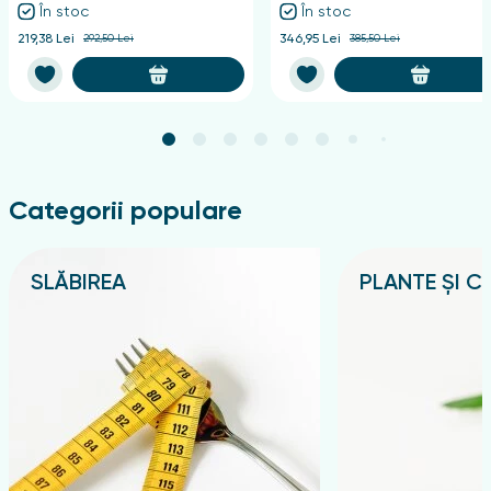
diferite orașe din Moldova, ceea ce permite locuitorilor
În stoc
În stoc
din Chișinău, Bălți, Comrat și alte localități să
219,38 Lei
292,50 Lei
346,95 Lei
385,50 Lei
achiziționeze rapid unguentul necesar pentru vânătăi.
Unguente pentru vanatai și contuzii în
Chisinau și MD: ce sunt, tipuri,
avantaje și dezavantaje
Categorii populare
Unguentele pentru contuzii și vânătăi sunt produse
externe destinate accelerării resorbției hematomiilor,
reducerii edemelor și diminuării durerii după
SLĂBIREA
PLANTE ȘI CE
traumatisme, lovituri, căzături sau alte leziuni ale
Подробнее
Подробнее
țesuturilor moi.
Principalele tipuri de unguente pentru vanatai
Cu efect răcoritor.
Conțin de obicei mentol, camfor sau
uleiuri esențiale. Aceste unguente ameliorează bine
umflăturile și durerea imediat după traumatism. De
exemplu:
Spetsmaz cu efect răcoritor
.