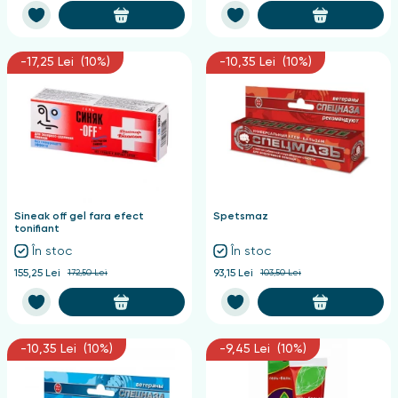
-17,25 Lei (10%)
-10,35 Lei (10%)
Sineak off gel fara efect
Spetsmaz
tonifiant
În stoc
În stoc
155,25 Lei
172,50 Lei
93,15 Lei
103,50 Lei
-10,35 Lei (10%)
-9,45 Lei (10%)