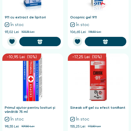
nghii
911 cu extract de lipitori
Ocopnic gel 911
În stoc
În stoc
93,02 Lei
103,35 Lei
106,65 Lei
118,50 Lei
-10,95 Lei (10%)
-17,25 Lei (10%)
Primul ajutor pentru lovituri și
Sineak off gel cu efect tonifiant
vânătăi 75 ml
În stoc
În stoc
98,55 Lei
109,50 Lei
155,25 Lei
172,50 Lei