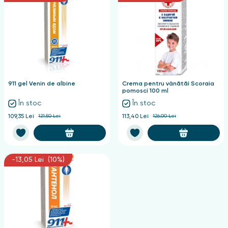
911 gel Venin de albine
Crema pentru vânătăi Scoraia
pomosci 100 ml
În stoc
În stoc
109,35 Lei
121,50 Lei
113,40 Lei
126,00 Lei
-13,05 Lei (10%)