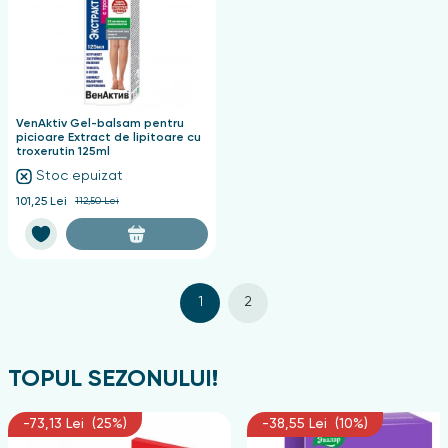
VenAktiv Gel-balsam pentru
picioare Extract de lipitoare cu
troxerutin 125ml
Stoc epuizat
101,25 Lei
112,50 Lei
1
2
TOPUL SEZONULUI!
-73,13 Lei (25%)
-38,55 Lei (10%)