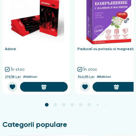
Adora
Paducel cu potasiu si magneziu
În stoc
În stoc
219,38 Lei
292,50 Lei
346,95 Lei
385,50 Lei
Categorii populare