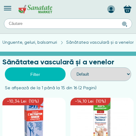
Назад
II
URI
TIPURI DE TEN
Unguente, geluri, balsamuri
Sănătatea vasculară și a venelor
ului
Produse pentru ten mixt
Ten problematic
Sănătatea vasculară și a venelor
a
ă
rticulațiilor
Produse pentru ten gras
Produse pentru ten sensibil
Filter
elor
chin
Se afişează de la 1 până la 15 din 16 (2 Pagini)
e
-10,34 Lei (10%)
-14,10 Lei (10%)
elor