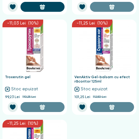
-11,03 Lei (10%)
-11,25 Lei (10%)
Troxerutin gel
VenAktiv Gel-balsam cu efect
răcoritor 125ml
Stoc epuizat
Stoc epuizat
99,23 Lei
110,25 Lei
101,25 Lei
112,50 Lei
-11,25 Lei (10%)