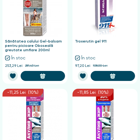
Sănătatea calului Gel-balsam
Troxerutin gel 911
pentru picioare Oboseală
greutate umflare 200ml
În stoc
În stoc
253,29 Lei
281,43 Lei
97,20 Lei
108,00 Lei
-11,25 Lei (10%)
-11,85 Lei (10%)