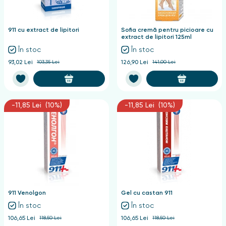
nghii
911 cu extract de lipitori
Sofia cremă pentru picioare cu
extract de lipitori 125ml
În stoc
În stoc
93,02 Lei
103,35 Lei
126,90 Lei
141,00 Lei
-11,85 Lei (10%)
-11,85 Lei (10%)
911 Venolgon
Gel cu castan 911
În stoc
În stoc
106,65 Lei
118,50 Lei
106,65 Lei
118,50 Lei