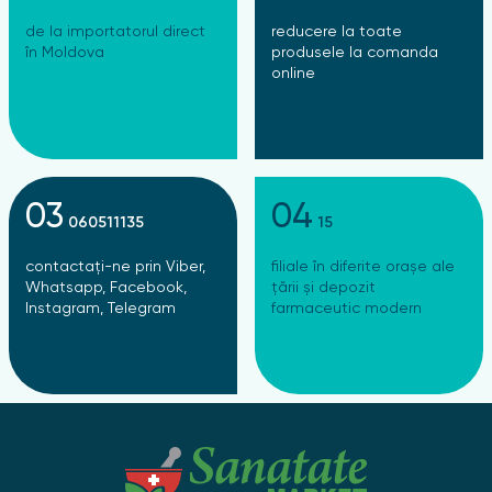
de la importatorul direct
reducere la toate
în Moldova
produsele la comanda
online
03
04
060511135
15
contactați-ne prin Viber,
filiale în diferite orașe ale
Whatsapp, Facebook,
țării și depozit
Instagram, Telegram
farmaceutic modern