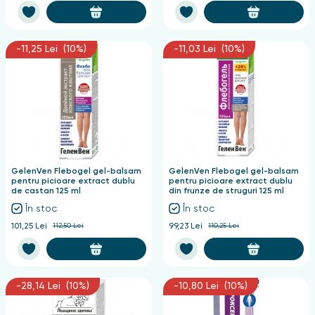
-11,25 Lei (10%)
-11,03 Lei (10%)
GelenVen Flebogel gel-balsam
GelenVen Flebogel gel-balsam
pentru picioare extract dublu
pentru picioare extract dublu
de castan 125 ml
din frunze de struguri 125 ml
În stoc
În stoc
101,25 Lei
112,50 Lei
99,23 Lei
110,25 Lei
-28,14 Lei (10%)
-10,80 Lei (10%)