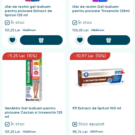
Ulei de rechin gel-balsam
Ulei de rechin Gel-balsam
pentru picioare Extract de
pentru picioare Troxerutin 125ml
lipitori 125 ml
În stoc
În stoc
101,25 Lei
112,50 Lei
106,65 Lei
118,50 Lei
-11,25 Lei (10%)
-10,97 Lei (10%)
VenAktiv Gel-balsam pentru
911 Extract de lipitori 100 ml
picioare Castan si troxerutin 125
ml
În stoc
Stoc epuizat
101,25 Lei
112,50 Lei
98,74 Lei
109,71 Lei