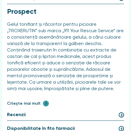
Prospect
Gelul tonifiant și răcoritor pentru picioare
„TROXERUTIN” sub marca „911 Your Rescue Service” are
o consistență asemănătoare gelului, a cărui culoare
variază de la transparent la galben deschis.
Conținând troxerutin în combinație cu extracte de
castan de cal și lipitori medicinale, acest produs
tonifică eficient și aduce o senzație de răcoare
picioarelor obosite și supraîncălzite. Adaosul de
mentol promovează o senzație de prospețime și
lejeritate. Ca urmare a utilizării, picioarele tale se vor
simți mai ușoare, împrospătate și pline de putere.
Instructiuni de utilizare si doze
Citește mai mult
Aplicați o cantitate mică de gel cu mișcări ușoare de
Recenzii
masaj pe piele de jos în sus de 1-2 ori pe zi.
Disponibilitate în fito farmacii