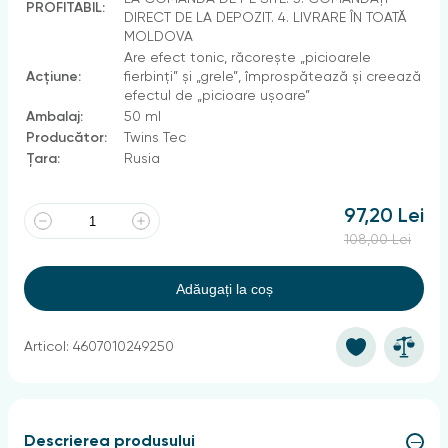
PROFITABIL:
DIRECT DE LA DEPOZIT. 4. LIVRARE ÎN TOATĂ
MOLDOVA
Are efect tonic, răcorește „picioarele
Acțiune:
fierbinți” și „grele”, împrospătează și creează
efectul de „picioare ușoare”
Ambalaj:
50 ml
Producător:
Twins Tec
Țara:
Rusia
97,20 Lei
108,00 Lei
Adăugați la coș
Articol: 4607010249250
Descrierea produsului