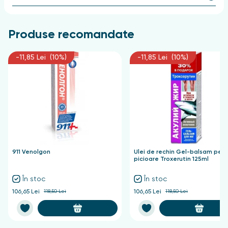
Indicatii
În îngrijirea cuprinzătoare a picioarelor - ameliorează
Produse recomandate
oboseala și tensiunea, are un efect de răcire.
Contraindicatii
-11,85 Lei (10%)
-11,85 Lei (10%)
Dacă aveți intoleranță individuală la anumite
componente, nu aplicați pe zonele deteriorate ale
pielii.
Forma de ambalare și eliberare
Gel cosmetic pentru picioare tub 50 ml.
911 Venolgon
Ulei de rechin Gel-balsam pent
picioare Troxerutin 125ml
În stoc
În stoc
106,65 Lei
118,50 Lei
106,65 Lei
118,50 Lei