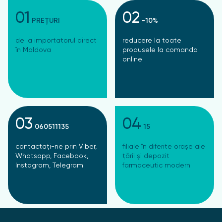
01
02
PREȚURI
-10%
de la importatorul direct
reducere la toate
în Moldova
produsele la comanda
online
03
04
060511135
15
contactați-ne prin Viber,
filiale în diferite orașe ale
Whatsapp, Facebook,
țării și depozit
Instagram, Telegram
farmaceutic modern