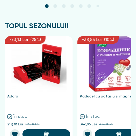
TOPUL SEZONULUI!
-73,13 Lei (25%)
-38,55 Lei (10%)
Adora
Paducel cu potasiu si magnezi
În stoc
În stoc
219,38 Lei
292,50 Lei
346,95 Lei
385,50 Lei