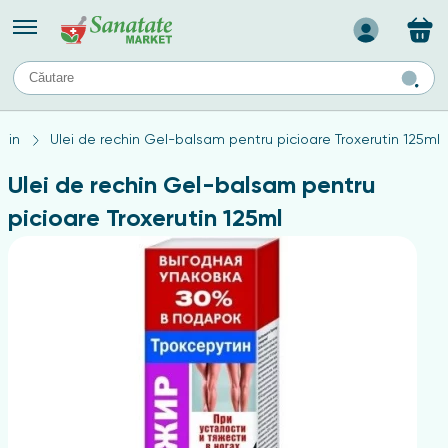
Назад
II
URI
TIPURI DE TEN
chin
Ulei de rechin Gel-balsam pentru picioare Troxerutin 125ml
ului
Produse pentru ten mixt
Ten problematic
Ulei de rechin Gel-balsam pentru
a
ă
rticulațiilor
Produse pentru ten gras
picioare Troxerutin 125ml
Produse pentru ten sensibil
elor
chin
e
elor