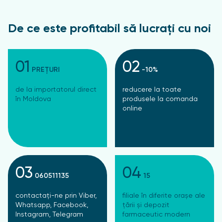
De ce este profitabil să lucrați cu noi
01
02
PREȚURI
-10%
de la importatorul direct
reducere la toate
în Moldova
produsele la comanda
online
03
04
060511135
15
contactați-ne prin Viber,
filiale în diferite orașe ale
Whatsapp, Facebook,
țării și depozit
Instagram, Telegram
farmaceutic modern