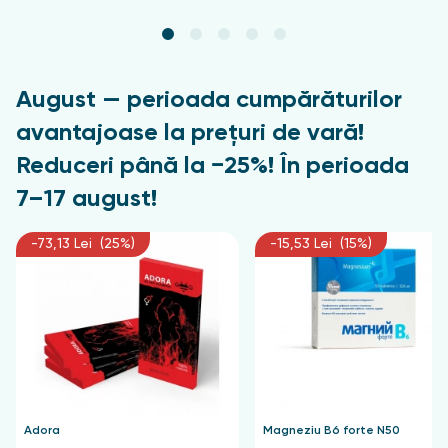
Intoleranță individuală la componente
Forma de ambalare și eliberare
August — perioada cumpărăturilor
Gel-balsam pentru tub pentru picioare, 125 ml
avantajoase la prețuri de vară!
Reduceri până la −25%! În perioada
7–17 august!
-73,13 Lei (25%)
-15,53 Lei (15%)
Adora
Magneziu B6 forte N50