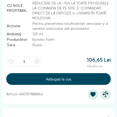
REDUCERE DE LA -10% LA TOATE PRODUSELE
CU NOI E
LA COMANDA DE PE SITE. 3. COMANDAȚI
PROFITABIL:
DIRECT DE LA DEPOZIT. 4. LIVRARE ÎN TOATĂ
MOLDOVA
Pentru prevenirea insuficienței venoase și a
Acțiune:
venelor varicoase ale picioarelor
Ambalaj:
125 ml
Producător:
Korolev Farm
Țara:
Rusia
106,65 Lei
118,50 Lei
Adăugați la coș
Articol: 4607011667640