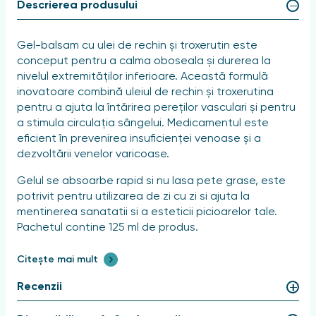
Descrierea produsului
Gel-balsam cu ulei de rechin și troxerutin este
conceput pentru a calma oboseala și durerea la
nivelul extremităților inferioare. Această formulă
inovatoare combină uleiul de rechin și troxerutina
pentru a ajuta la întărirea pereților vasculari și pentru
a stimula circulația sângelui. Medicamentul este
eficient în prevenirea insuficienței venoase și a
dezvoltării venelor varicoase.
Gelul se absoarbe rapid si nu lasa pete grase, este
potrivit pentru utilizarea de zi cu zi si ajuta la
mentinerea sanatatii si a esteticii picioarelor tale.
Pachetul contine 125 ml de produs.
Se recomanda aplicarea gelului cu miscari de masaj in
Citește mai mult
zonele de disconfort timp de 3-5 minute pentru
absorbtie completa, folosind de 2-3 ori pe zi. Pentru
Recenzii
a obține un efect maxim, se recomandă să înfășurați