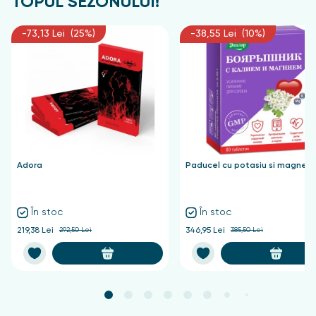
TOPUL SEZONULUI!
-73,13 Lei (25%)
-38,55 Lei (10%)
Adora
Paducel cu potasiu si magnezi
În stoc
În stoc
219,38 Lei
292,50 Lei
346,95 Lei
385,50 Lei