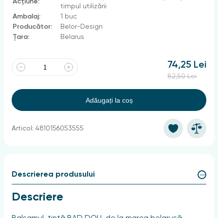
Acțiune:
timpul utilizării
Ambalaj:
1 buc
Producător:
Belor-Design
Țara:
Belarus
74,25 Lei
82,50 Lei
Adăugați la coș
Articol: 4810156053555
Descrierea produsului
Descriere