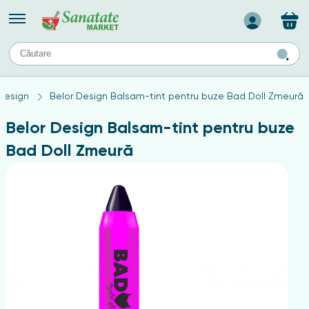
Назад
II
URI
TIPURI DE TEN
Design
Belor Design Balsam-tint pentru buze Bad Doll Zmeură
ului
Produse pentru ten mixt
Ten problematic
Belor Design Balsam-tint pentru buze
a
ă
rticulațiilor
Produse pentru ten gras
Bad Doll Zmeură
Produse pentru ten sensibil
elor
chin
e
elor