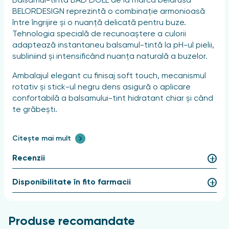
Balsamul-tintă BAD DOLL de la marca belarusă
BELORDESIGN reprezintă o combinație armonioasă
între îngrijire și o nuanță delicată pentru buze.
Tehnologia specială de recunoaștere a culorii
adaptează instantaneu balsamul-tintă la pH-ul pielii,
subliniind și intensificând nuanța naturală a buzelor.
Ambalajul elegant cu finisaj soft touch, mecanismul
rotativ și stick-ul negru dens asigură o aplicare
confortabilă a balsamului-tint hidratant chiar și când
te grăbești.
Formatul practic Jumbo permite utilizarea ușoară a
Citește mai mult
produsului în orice condiții. BAD DOLL se aplică ușor,
fără a crea senzația de greutate și fără a se întinde.
Recenzii
Balsamul are un parfum plăcut, care dispare rapid în
timpul utilizării.
Disponibilitate în fito farmacii
Balsamul-tintă hrănitor BAD DOLL conține
ingrediente naturale: ulei de măsline și ulei de ricin,
precum și ceară de albine, care asigură o îngrijire
Produse recomandate
suplimentară, ajută la prevenirea descuamării, a