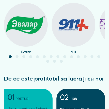
Evalar
911
De ce este profitabil să lucrați cu noi
01
02
PREȚURI
-10%
de la importatorul direct
reducere la toate