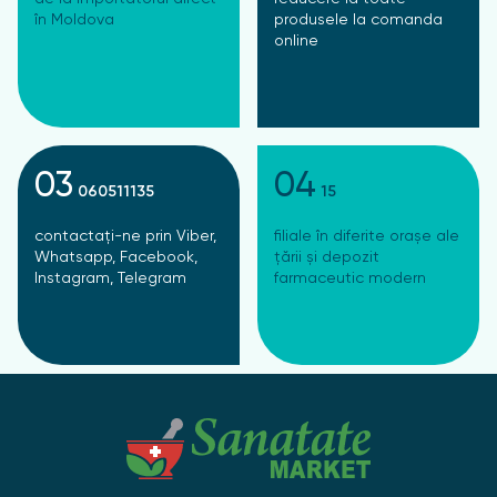
în Moldova
produsele la comanda
online
03
04
060511135
15
contactați-ne prin Viber,
filiale în diferite orașe ale
Whatsapp, Facebook,
țării și depozit
Instagram, Telegram
farmaceutic modern