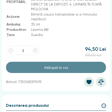
PROFITABIL:
DIRECT DE LA DEPOZIT. 4. LIVRARE ÎN TOATĂ
MOLDOVA
Elimină cauza transpirației și a mirosului
Acțiune:
neplăcut
Ambalaj:
35 ml
Producător:
Lexima AB
Țara:
Suedia
94,50 Lei
105,00 Lei
Adăugați la coș
Articol: 7350061291019
Descrierea produsului