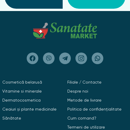
Nu utilizați DRYDRY Classic în apropierea surselor de
flacără deschisă
Pentru a preveni urmele pe haine, asigurați-vă că
produsul este complet uscat înainte de a vă îmbrăca.
Dry Dry cumpărați în Chișinău și MD
În fitofarmacia noastră puteți cumpăra Dry dry la
prețul de la importatorul direct din Moldova
Filiale
în multe orașe ale țării: Chișinău, Bălți, Orhei,
Cahul, Comrat, Telenești, Ungheni.
Dacă sunteți în căutarea unui remediu eficient pentru
Cosmetică belarusă
Filiale / Contacte
combaterea transpirației excesive, acordați atenție
Vitamine si minerale
Despre noi
antiperspirantului Dry Dry Classic În fitofarmacia
Dermatocosmetica
noastră puteți cumpăra acest produs la prețul de la
Metode de livrare
importatorul oficial din Moldova și Chișinău, ceea ce
Ceaiuri și plante medicinale
Politica de confidențialitate
vă garantează nu doar calitatea, dar și condiții
Sănătate
Cum comand?
favorabile de achiziție
Termeni de utilizare