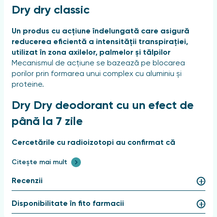
Dry dry classic
Un produs cu acțiune îndelungată care asigură
reducerea eficientă a intensității transpirației,
utilizat în zona axilelor, palmelor și tălpilor
Mecanismul de acțiune se bazează pe blocarea
porilor prin formarea unui complex cu aluminiu și
proteine.
Dry Dry deodorant cu un efect de
până la 7 zile
Cercetările cu radioizotopi au confirmat că
ingredientele active nu afectează funcționarea
Citește mai mult
glandelor sudoripare, iar efectul de „blocare”
permite redistribuirea transpirației către alte zone
Recenzii
ale pielii
Durata efectului este de până la șapte zile
Recomandat pentru persoanele cu transpirație
Disponibilitate în fito farmacii
normală și crescută (hiperhidroză) Poate fi utilizat ca