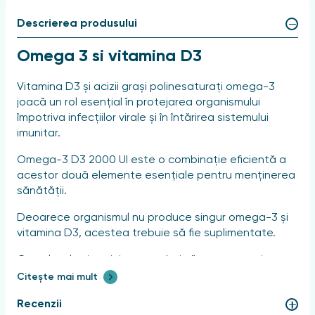
Descrierea produsului
Omega 3 si vitamina D3
Vitamina D3 și acizii grași polinesaturați omega-3
joacă un rol esențial în protejarea organismului
împotriva infecțiilor virale și în întărirea sistemului
imunitar.
Omega-3 D3 2000 UI este o combinație eficientă a
acestor două elemente esențiale pentru menținerea
sănătății.
Deoarece organismul nu produce singur omega-3 și
vitamina D3, acestea trebuie să fie suplimentate.
Complexele vitaminice ar trebui să se caracterizeze
printr-o biodisponibilitate ridicată, care este
Citește mai mult
obținută în acest produs prin utilizarea vitaminei D3 și
Recenzii
a omega-3 naturale.