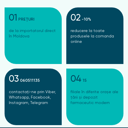
01
02
PREȚURI
-10%
de la importatorul direct
reducere la toate
în Moldova
produsele la comanda
online
03
04
060511135
15
contactați-ne prin Viber,
filiale în diferite orașe ale
Whatsapp, Facebook,
țării și depozit
Instagram, Telegram
farmaceutic modern