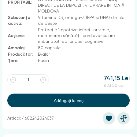
PROFITABIL:
DIRECT DE LA DEPOZIT. 4. LIVRARE ÎN TOATĂ
MOLDOVA
Substanța
Vitamina D3, omega-3 (EPA și DHA) din ulei
activă:
de pește
Protecție împotriva infecțiilor virale,
Acțiune:
menținerea sănătății cardiovasculare,
îmbunătățirea funcției cognitive
Ambalaj:
80 capsule
Producător:
Evalar
Țara:
Rusia
741,15 Lei
823,50 Lei
Adăugați la coș
Articol: 4602242024637