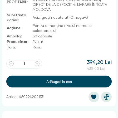
PROFITABIL:
DIRECT DE LA DEPOZIT. 4. LIVRARE ÎN TOATĂ
MOLDOVA
Substanța
Acizi grași nesaturați Omega-3
activă:
Pentru a menține nivelul normal al
Acțiune:
colesterolului
Ambalaj:
30 capsule
Producător:
Evalar
Țara:
Rusia
394,20 Lei
438,00 Lei
Adăugați la coș
Articol: 4602242021131