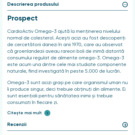
Descrierea produsului
Prospect
CardioActiv Omega-3 ajută la menținerea nivelului
normal de colesterol. Acești acizi au fost descoperiți
de cercetătorii danezi în anii 1970, care au observat
că groenlandezii aveau rareori boli de inimă datorită
consumului regulat de alimente omega-3. Omega-3
este acum una dintre cele mai studiate componente
naturale, fiind investigată în peste 5.000 de lucrări.
Omega-3 sunt acizi grași pe care organismul uman nu
îi produce singur, deci trebuie obținuți din alimente. Ei
sunt esențiali pentru sănătatea inimii și trebuie
consumați în fiecare zi.
Citește mai mult
"CardioActiv Omega-3" este creat din ulei natural de
pește cu un conținut ridicat de Omega-3 - peste
Recenzii
35%. O capsulă conține 1000 mg de ulei de pește
marin. Acest produs ajută inima să fie sănătoasă și