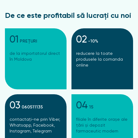
De ce este profitabil să lucrați cu noi
01
02
PREȚURI
-10%
de la importatorul direct
reducere la toate
în Moldova
produsele la comanda
online
03
04
060511135
15
contactați-ne prin Viber,
filiale în diferite orașe ale
Whatsapp, Facebook,
țării și depozit
Instagram, Telegram
farmaceutic modern