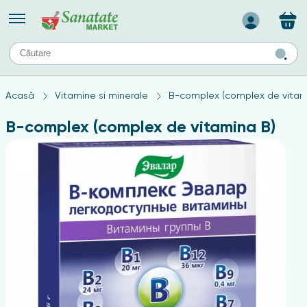
Назад
II
URI
TIPURI DE TEN
Acasă
Vitamine si minerale
B-complex (complex de vitam
ului
Produse pentru ten mixt
Ten problematic
B-complex (complex de vitamina B)
a
ă
rticulațiilor
Produse pentru ten gras
Produse pentru ten sensibil
elor
chin
e
elor