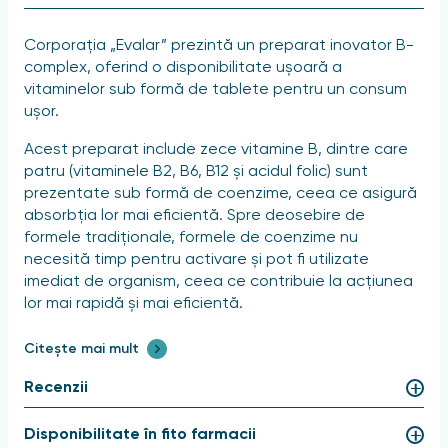
Corporația „Evalar” prezintă un preparat inovator B-
complex, oferind o disponibilitate ușoară a
vitaminelor sub formă de tablete pentru un consum
ușor.
Acest preparat include zece vitamine B, dintre care
patru (vitaminele B2, B6, B12 și acidul folic) sunt
prezentate sub formă de coenzime, ceea ce asigură
absorbția lor mai eficientă. Spre deosebire de
formele tradiționale, formele de coenzime nu
necesită timp pentru activare și pot fi utilizate
imediat de organism, ceea ce contribuie la acțiunea
lor mai rapidă și mai eficientă.
Complexul B de la „Evalar” favorizează
Citește mai mult
refacerea fibrelor nervoase deteriorate și reducerea
Recenzii
sindroamelor dureroase;
Disponibilitate în fito farmacii
Optimizează funcționarea