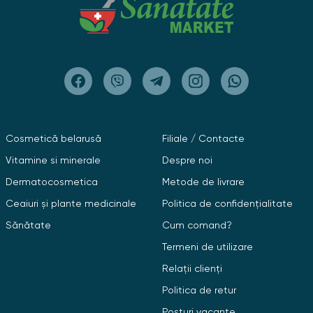
Cumpărând un complex de vitamine B în fito farmacia
Sanatate Market, obțineți un produs de calitate și
eficient la un preț de la un importator direct. Livrarea
directă de la producător - o garanție a prospețimii,
disponibilității și calității ridicate. Aveți grijă de
sănătatea dumneavoastră cu Sanatate Market!
Cosmetică belarusă
Filiale / Contacte
Vitamine si minerale
Despre noi
Dermatocosmetica
Metode de livrare
Ceaiuri și plante medicinale
Politica de confidențialitate
Sănătate
Cum comand?
Termeni de utilizare
Relații clienți
Politica de retur
Posturi vacante