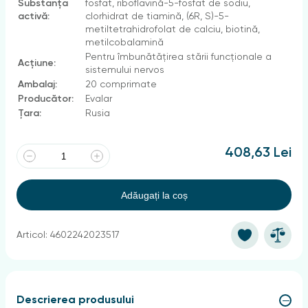
Substanța
fosfat, riboflavină-5-fosfat de sodiu,
activă:
clorhidrat de tiamină, (6R, S)-5-
metiltetrahidrofolat de calciu, biotină,
metilcobalamină
Pentru îmbunătățirea stării funcționale a
Acțiune:
sistemului nervos
Ambalaj:
20 comprimate
Producător:
Evalar
Țara:
Rusia
408,63 Lei
Adăugați la coș
Articol: 4602242023517
Descrierea produsului