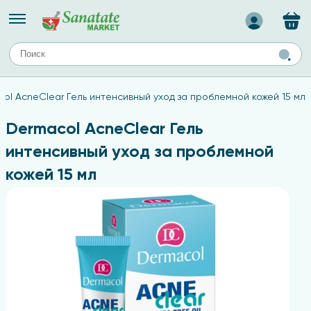
Назад
ЕЙ
А
ТИПЫ КОЖИ
ol AcneClear Гель интенсивный уход за проблемной кожей 15 мл
ля лица
Средства для комбинированной кожи
с
авов,
Средства для проблемной кожи
Dermacol AcneClear Гель
Средства для жирной кожи
интенсивный уход за проблемной
Средства для чувствительной кожи
кожей 15 мл
ены
ногтей
и
дов
а
оты мозга