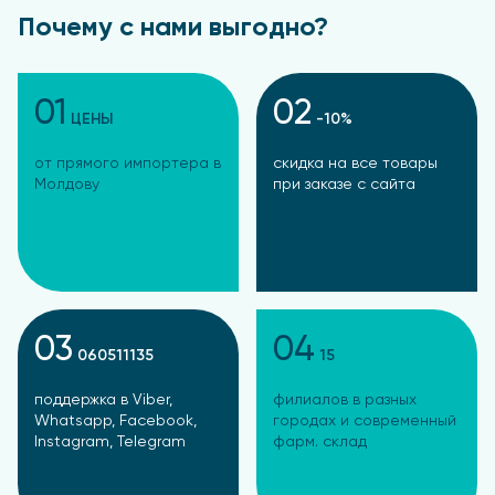
Почему с нами выгодно?
01
02
ЦЕНЫ
-10%
от прямого импортера в
скидка на все товары
Молдову
при заказе с сайта
03
04
060511135
15
поддержка в Viber,
филиалов в разных
Whatsapp, Facebook,
городах и современный
Instagram, Telegram
фарм. склад