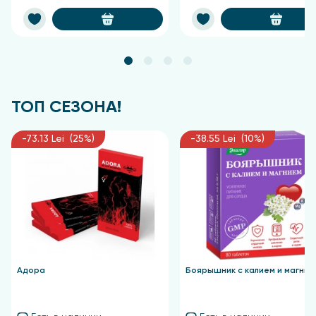
ТОП СЕЗОНА!
-73.13 Lei (25%)
-38.55 Lei (10%)
Адора
Боярышник с калием и магние