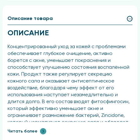
Описание товара
ОПИСАНИЕ
Концентрированный уход за кожей с проблемами
обеспечивает глубокое очищение, активно
борется с акне, уменьшает покраснения и
способствует улучшению состояния воспалённой
кожи. Продукт также регулирует секрецию
кожного сала и оказывает антисептическое
воздействие, благодаря чему эффект от его
использования наступает незамедлительно и
длится долго. В его состав входят фитосфингосин,
который эффективно уменьшает акне и
ограничивает размножение бактерий, Zincidone,
который нормализует секрецию сала и обладает
антисептическими свойствами, и масло
Читать более
австралийского чайного дерева, известное своими