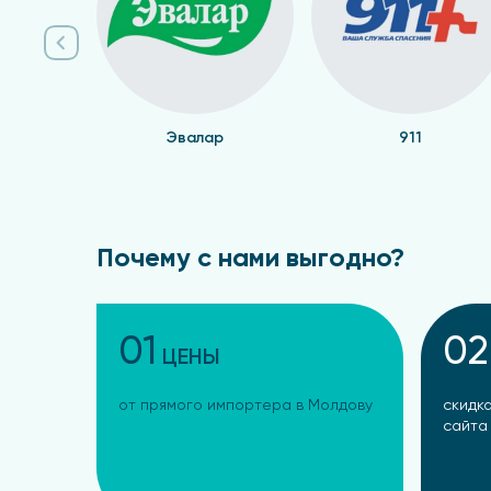
Эвалар
911
Почему с нами выгодно?
01
02
ЦЕНЫ
от прямого импортера в Молдову
скидка
сайта