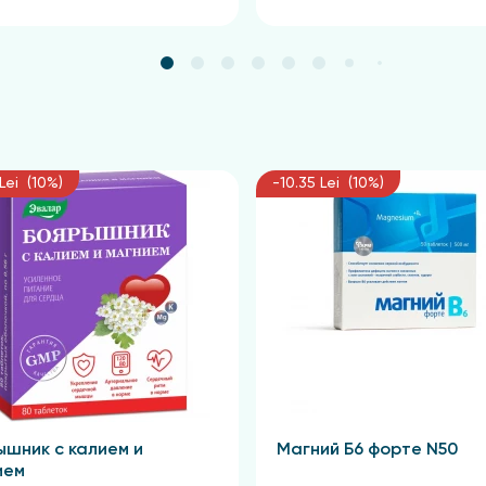
Lei (10%)
-10.35 Lei (10%)
ышник с калием и
Магний Б6 форте N50
ием