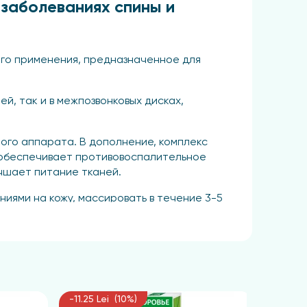
 заболеваниях спины и
ого применения, предназначенное для
й, так и в межпозвонковых дисках,
ого аппарата. В дополнение, комплекс
 обеспечивает противовоспалительное
чшает питание тканей.
иями на кожу, массировать в течение 3-5
ля регулярного применения. Объем упаковки
 используя 2-3 раза в день в течение 3-5
-11.25 Lei (10%)
-11.25 