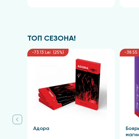
ТОП СЕЗОНА!
-73.13 Lei (25%)
-38.55 
Адора
Бояр
магн