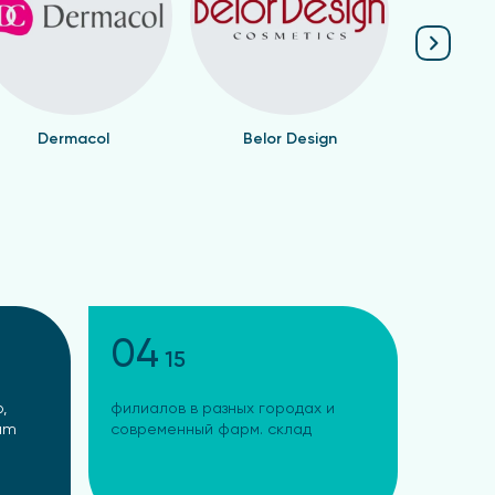
Dermacol
Belor Design
Валент
04
15
,
филиалов в разных городах и
ram
современный фарм. склад