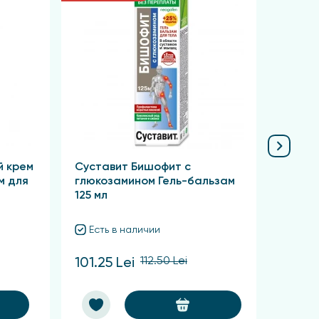
й крем
Суставит Бишофит с
Суста
м для
глюкозамином Гель-бальзам
ядом 
125 мл
125 м
Есть в наличии
Ест
112.50 Lei
101.25 Lei
101.2