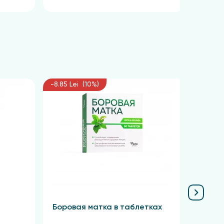
-8.85 Lei (10%)
-6.75 L
Боровая матка в таблетках
Крас