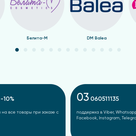
Белита-М
DM Balea
03
-10%
060511135
 на все товары при заказе с
поддержка в Viber, Whatsapp
Facebook, Instagram, Teleg