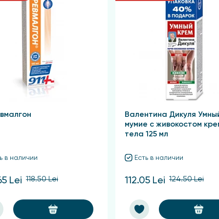
ваниях спины и поясницы.
ов.
евмалгон
Валентина Дикуля Умны
мумие с живокостом кре
тела 125 мл
ь в наличии
Есть в наличии
118.50 Lei
124.50 Lei
65 Lei
112.05 Lei