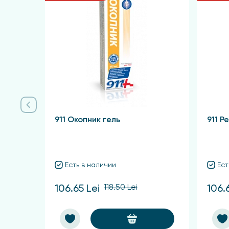
Показания
Бальзам для местного применения при заболе
Противопоказания
Индивидуальная непереносимость компонент
Упаковка и форма выпуска
911 Окопник гель
911 Р
Гель-бальзам туба, 125 мл.
Есть в наличии
Ест
118.50 Lei
106.65 Lei
106.