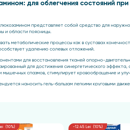
амином: для облегчения состояний при
и глюкозамином представляет собой средство для наружн
ны и области поясницы.
вать метаболические процессы как в суставах конечносте
особствует удалению солевых отложений.
онентами для восстановления тканей опорно-двигательн
изированный для достижения синергетического эффекта,
и мышечных спазмов, стимулирует кровообращение и улу
ндуется наносить гель-бальзам легкими круговыми движен
меняя его 2-3 раза в день. Этот продукт предназначен д
ыми движениями на кожу и втирать до полного впитывания,
Lei (10%)
-12.45 Lei (10%)
го применения.