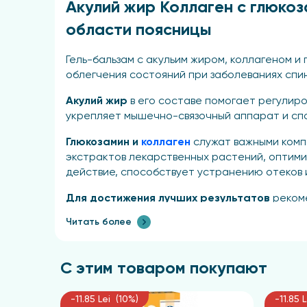
Акулий жир Коллаген с глюкоз
области поясницы
Гель-бальзам с акульим жиром, коллагеном 
облегчения состояний при заболеваниях спи
Акулий жир
в его составе помогает регулиро
укрепляет мышечно-связочный аппарат и сп
Глюкозамин и
коллаген
служат важными комп
экстрактов лекарственных растений, оптим
действие, способствует устранению отеков 
Для достижения лучших результатов
рекоме
минут до полного впитывания препарата, при
Читать более
составляет 125 мл.
Способ применения и дозы
С этим товаром покупают
Гель-бальзам следует нанести легкими кругов
-11.85 Lei (10%)
-11.85 
минут. Препарат разработан для ежедневно