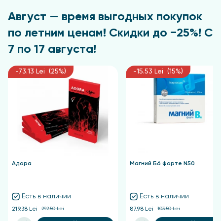
Готовый водный отвар следует хранить в
Август — время выгодных покупок
холодильнике и принимать по одной чайной ложке
три-четыре раза в день.
по летним ценам! Скидки до −25%! С
7 по 17 августа!
-73.13 Lei (25%)
-15.53 Lei (15%)
Адора
Магний Б6 форте N50
Есть в наличии
Есть в наличии
219.38 Lei
292.50 Lei
87.98 Lei
103.50 Lei