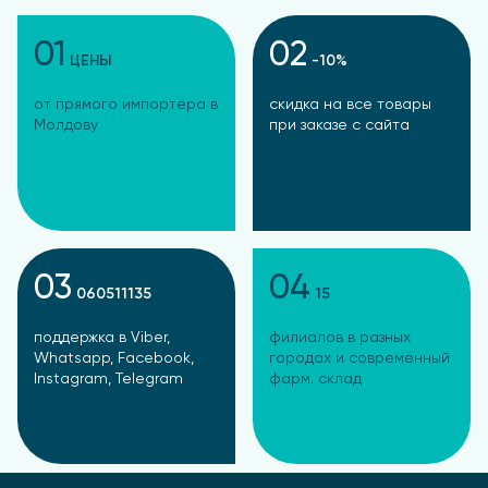
01
02
ЦЕНЫ
-10%
от прямого импортера в
скидка на все товары
Молдову
при заказе с сайта
03
04
060511135
15
поддержка в Viber,
филиалов в разных
Whatsapp, Facebook,
городах и современный
Instagram, Telegram
фарм. склад