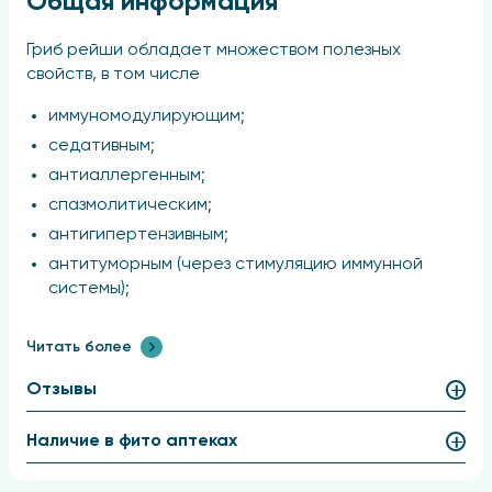
Общая информация
Гриб рейши обладает множеством полезных
свойств, в том числе
иммуномодулирующим;
седативным;
антиаллергенным;
спазмолитическим;
антигипертензивным;
антитуморным (через стимуляцию иммунной
системы);
муколитическим;
Читать более
антитромботическим;
гипогликемическим;
Отзывы
гиполипидемическим;
антимикробным;
Наличие в фито аптеках
противовоспалительным и гепатопротекторным
эффектами.