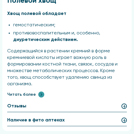
Полевой хвощ
Хвощ полевой обладает
гемостатическим;
противовоспалительным и, особенно,
диуретическим действием.
Содержащийся в растении кремний в форме
кремниевой кислоты играет важную роль в
формировании костной ткани, связок, сосудов и
множестве метаболических процессов. Кроме
того, хвощ способствует удалению свинца из
организма.
Читать более
Препараты, основанные на хвоще, эффективны при
лечении кровотечений различного происхождения,
Отзывы
включая легочные, маточные и носовые, а также
при геморрое. Настойка хвоща помогает понизить
Наличие в фито аптеках
уровень глюкозы в крови у больных диабетом.
Растение применяется при дизентерии, диарее,