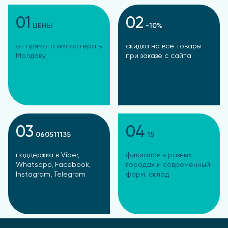
01
02
ЦЕНЫ
-10%
от прямого импортера в
скидка на все товары
Молдову
при заказе с сайта
03
04
060511135
15
поддержка в Viber,
филиалов в разных
Whatsapp, Facebook,
городах и современный
Instagram, Telegram
фарм. склад