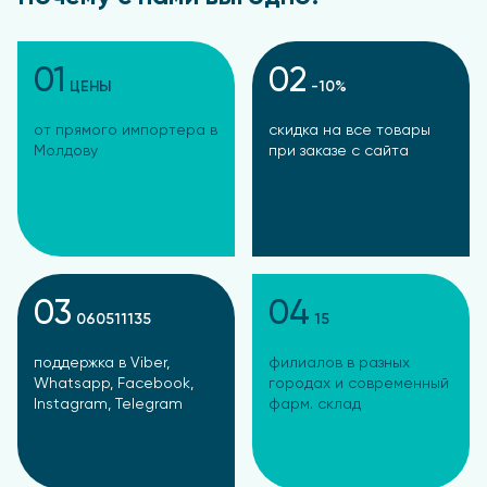
01
02
ЦЕНЫ
-10%
от прямого импортера в
скидка на все товары
Молдову
при заказе с сайта
03
04
060511135
15
поддержка в Viber,
филиалов в разных
Whatsapp, Facebook,
городах и современный
Instagram, Telegram
фарм. склад