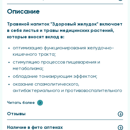
Описание
Травяной напиток "Здоровый желудок" включает
в себя листья и травы медицинских растений,
которые вносят вклад в:
оптимизацию функционирования желудочно-
кишечного тракта;
стимуляцию процессов пищеварения и
метаболизма;
обладание тонизирующим эффектом;
оказание спазмолитического,
антибактериального и противовоспалительного
воздействия.
Читать более
Состав
Отзывы
Крапива лист, укроп плоды, пырей ползучий,
александрийский лист, ромашка, плоды
Наличие в фито аптеках