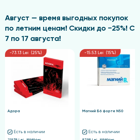
Август — время выгодных покупок
по летним ценам! Скидки до −25%! С
7 по 17 августа!
-73.13 Lei (25%)
-15.53 Lei (15%)
Адора
Магний Б6 форте N50
Есть в наличии
Есть в наличии
219.38 Lei
292.50 Lei
87.98 Lei
103.50 Lei