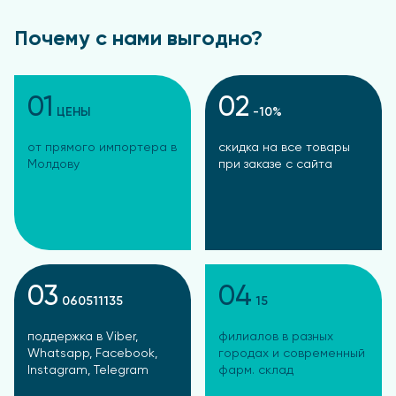
Почему с нами выгодно?
01
02
ЦЕНЫ
-10%
от прямого импортера в
скидка на все товары
Молдову
при заказе с сайта
03
04
060511135
15
поддержка в Viber,
филиалов в разных
Whatsapp, Facebook,
городах и современный
Instagram, Telegram
фарм. склад