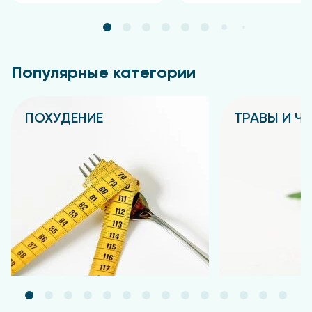
Капсулы по 0, 34 г
Состав
Экстракт оливковых листьев, компонент капсулы
Популярные категории
(пищевая добавка):
гидроксипропилметилцеллюлоза (загуститель);
стеарат кальция и диоксид кремния аморфный
ПОХУДЕНИЕ
ТРАВЫ И Ч
(агенты антислеживающие).
Подробнее
Подробнее
Наименование
Содержание в 2 капсулах
компонента
(суточный приём), мг
Экстракт
оливковых
600,0
листьев,
90,0
в том числе
олеуропеин