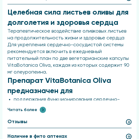
Целебная сила листьев оливы для
долголетия и здоровья сердца
Терапевтическое воздействие оливковых листьев
на продолжительность жизни и здоровье сердца
Для укрепления сердечно-сосудистой системы
рекомендуется включить в ежедневный
питательный план по две вегетарианские капсулы
VitaBotanica Oliva, каждая из которых содержит 90
мг олеуропеина.
Препарат VitaBotanica Oliva
предназначен для
поддержания функционирования сердечно-
сосудистой системы, в частности, регуляции
Читать более
сердечного ритма;
предоставления антиоксидантной защиты и
Отзывы
очищения организма от свободных радикалов;
Наличие в фито аптеках
укрепления иммунной системы и повышения