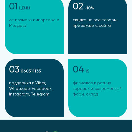
01
02
ЦЕНЫ
-10%
от прямого импортера в
скидка на все товары
Молдову
при заказе с сайта
03
04
060511135
15
поддержка в Viber,
филиалов в разных
Whatsapp, Facebook,
городах и современный
Instagram, Telegram
фарм. склад