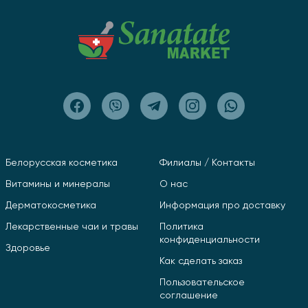
Фитонцидная вытяжка пихты
Именно она придает продукту характерные
свойства хвойных растений.
Фитонциды известны:
антимикробным действием;
поддержкой иммунитета;
способностью помогать организму в сезон
простуд;
Белорусская косметика
Филиалы / Контакты
благоприятным влиянием на дыхательную
систему.
Витамины и минералы
О нас
Зеленый экстракт лебеды
Дерматокосметика
Информация про доставку
Содержит
витамины и минералы
, участвующие в
Лекарственные чаи и травы
Политика
обмене веществ и поддержке работы печени.
конфиденциальности
Здоровье
Как сделать заказ
Основные свойства жидкого
Пользовательское
хвойного хлорофилла
соглашение