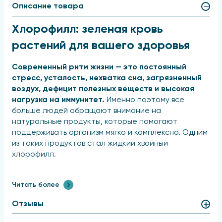
Описание товара
Хлорофилл: зеленая кровь
растений для вашего здоровья
Современный ритм жизни — это постоянный
стресс, усталость, нехватка сна, загрязненный
воздух, дефицит полезных веществ и высокая
нагрузка на иммунитет.
Именно поэтому все
больше людей обращают внимание на
натуральные продукты, которые помогают
поддерживать организм мягко и комплексно. Одним
из таких продуктов стал жидкий хвойный
хлорофилл.
Его ценят за сочетание антиоксидантных свойств,
природных фитонцидов и способности
Читать более
поддерживать естественные процессы
Отзывы
восстановления организма.
Особенно интерес
вызывает хвойный хлорофилл, полученный из