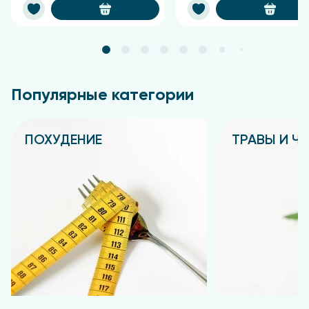
пихты.
Сибирская пихта — уникальное растение-
долгожитель, способное расти при
температурах от −50 до +40 °C.
Такие суровые
условия заставили растение выработать мощную
природную систему защиты. Именно поэтому хвоя
Популярные категории
пихты богата:
витамином С;
ПОХУДЕНИЕ
ТРАВЫ И Ч
витамином Е;
Подробнее
Подробнее
провитамином А;
флавоноидами;
фитонцидами;
микроэлементами — железом, магнием, цинком,
медью.
Особую ценность представляют фитонциды —
природные биологически активные вещества,
которые помогают растениям защищаться от