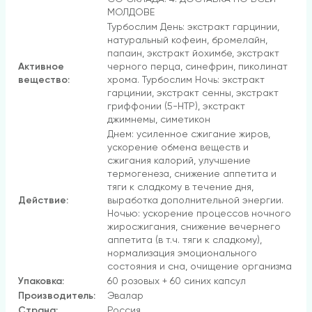
МОЛДОВЕ
Турбослим День: экстракт гарцинии,
натуральный кофеин, бромелайн,
папаин, экстракт йохимбе, экстракт
Активное
черного перца, синефрин, пиколинат
вещество:
хрома. Турбослим Ночь: экстракт
гарцинии, экстракт сенны, экстракт
гриффонии (5-НТР), экстракт
джимнемы, симетикон
Днем: усиленное сжигание жиров,
ускорение обмена веществ и
сжигания калорий, улучшение
термогенеза, снижение аппетита и
тяги к сладкому в течение дня,
Действие:
выработка дополнительной энергии.
Ночью: ускорение процессов ночного
жиросжигания, снижение вечернего
аппетита (в т.ч. тяги к сладкому),
нормализация эмоционального
состояния и сна, очищение организма
Упаковка:
60 розовых + 60 синих капсул
Производитель:
Эвалар
Страна:
Россия