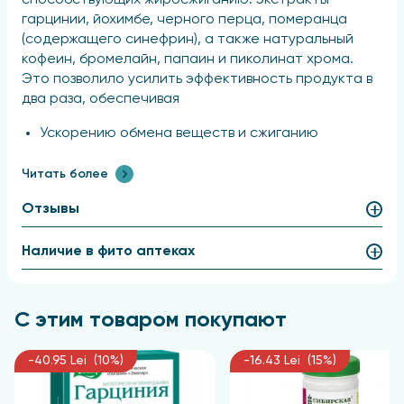
способствующих жиросжиганию: экстракты
гарцинии, йохимбе, черного перца, померанца
(содержащего синефрин), а также натуральный
кофеин, бромелайн, папаин и пиколинат хрома.
Это позволило усилить эффективность продукта в
два раза, обеспечивая
Ускорению обмена веществ и сжиганию
калорий;
Читать более
Улучшению термогенеза и выработке
дополнительной энергии;
Отзывы
Снижению аппетита и тяги к сладкому в течение
дня.
Наличие в фито аптеках
Компоненты биокомплекса "
Турбослим Ночь
"
также были обогащены экстрактами гарцинии,
сенны, джимнемы, гриффонии (источником 5-ГТФ) и
С этим товаром покупают
симетиконом. Обновленная формула
способствует:
-40.95 Lei (10%)
-16.43 Lei (15%)
Ускорению естественных процессов похудения