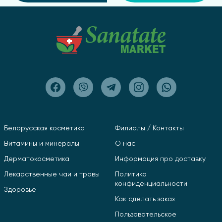
тракта;
индивидуальная непереносимость компонентов.
При появлении нежелательных реакций
рекомендуется прекратить прием и
проконсультироваться со специалистом.
Противопоказания
Применение Лив 52 не рекомендуется при:
индивидуальной чувствительности к
Белорусская косметика
Филиалы / Контакты
компонентам состава;
Витамины и минералы
О нас
беременности;
Дерматокосметика
Информация про доставку
грудном вскармливании.
Лекарственные чаи и травы
Политика
С осторожностью рекомендуется применять при
конфиденциальности
Здоровье
острых заболеваниях желудочно-кишечного
Как сделать заказ
тракта.
Пользовательское