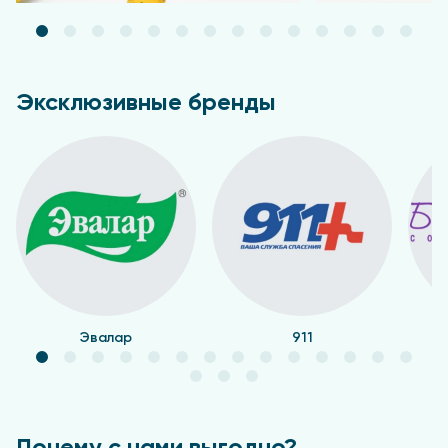
организма при повышенной нагрузке на печень.
Направления применения
Лив 52 может использоваться в качестве
Эксклюзивные бренды
вспомогательного средства при:
функциональной нагрузке на печень;
несбалансированном питании;
нарушениях пищеварения;
жировых изменениях печени;
восстановительных процессах после
токсических нагрузок;
снижении аппетита.
Эвалар
911
Также продукт рассматривается как средство
профилактической поддержки печени при
неблагоприятных внешних факторах.
Как принимать препарат Лив 52?
Почему с нами выгодно?