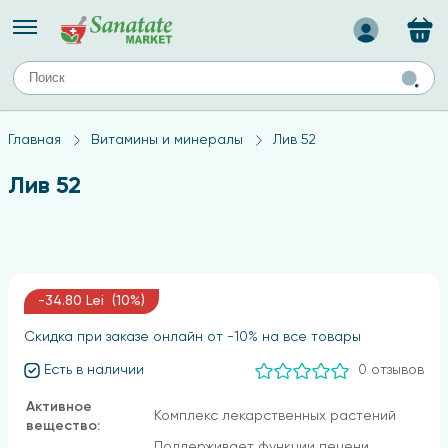
Назад
ЕЙ
А
ТИПЫ КОЖИ
Главная
Витамины и минералы
Лив 52
ля лица
Средства для комбинированной кожи
с
авов,
Средства для проблемной кожи
Лив 52
Средства для жирной кожи
Средства для чувствительной кожи
ены
-34.80 Lei (10%)
Скидка при заказе онлайн от -10% на все товары
ногтей
Есть в наличии
0 отзывов
и
дов
а
Активное
Комплекс лекарственных растений
вещество:
оты мозга
Поддерживает функции печени,