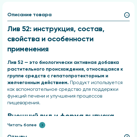
Описание товара
Лив 52: инструкция, состав,
свойства и особенности
применения
Лив 52 — это биологически активная добавка
растительного происхождения, относящаяся к
группе средств с гепатопротекторным и
желчегонным действием.
Продукт используется
как вспомогательное средство для поддержки
функций печени и улучшения процессов
пищеварения.
Внешний вид и форма выпуска
Читать более
Лив 52 выпускается в форме круглых
двояковыпуклых таблеток зеленовато-серого