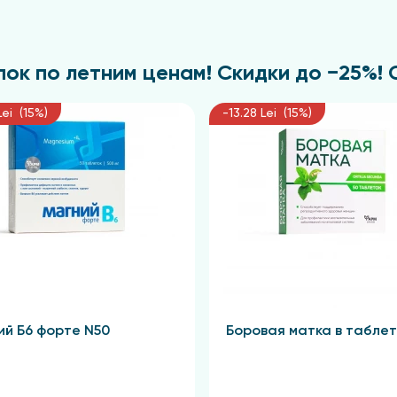
ок по летним ценам! Скидки до −25%! С 
Lei (15%)
-13.28 Lei (15%)
ий Б6 форте N50
Боровая матка в таблет