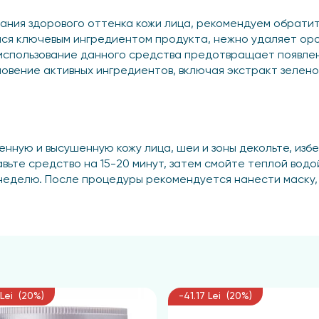
ания здорового оттенка кожи лица, рекомендуем обратит
йся ключевым ингредиентом продукта, нежно удаляет оро
использование данного средства предотвращает появлен
овение активных ингредиентов, включая экстракт зеленог
ную и высушенную кожу лица, шеи и зоны декольте, избе
авьте средство на 15-20 минут, затем смойте теплой водо
 в неделю. После процедуры рекомендуется нанести маску
 Lei (20%)
-41.17 Lei (20%)