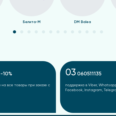
Белита-М
DM Balea
03
-10%
060511135
 на все товары при заказе с
поддержка в Viber, Whatsapp
Facebook, Instagram, Teleg