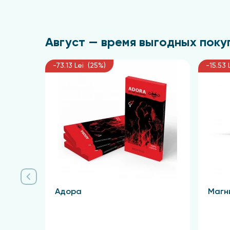
Август — время выгодных покуп
-73.13 Lei (25%)
-15.53 
Адора
Магн