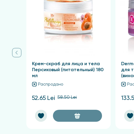
Крем-скраб для лица и тела
Derma
Персиковый (питательный) 180
для 
мл
(вино
Распродано
Ра
58.50 Lei
52.65 Lei
133.5