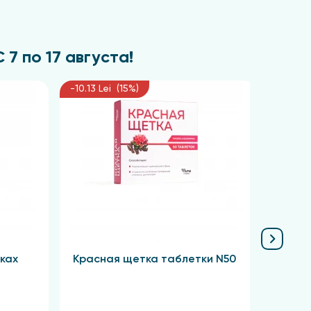
7 по 17 августа!
-10.13 Lei (15%)
-11.03 
ках
Красная щетка таблетки N50
Сабел