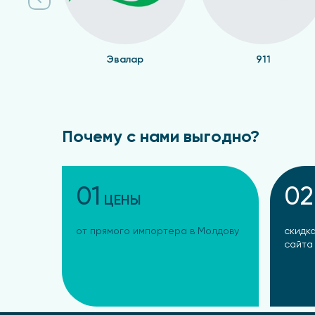
Эвалар
911
Почему с нами выгодно?
01
02
ЦЕНЫ
от прямого импортера в Молдову
скидка
сайта