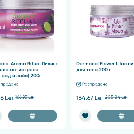
col Aroma Ritual Пилинг
Dermacol Flower Lilac пи
тела антистресс
для тела 200 г
град и лайм) 200г
спродано
Распродано
166.95 Lei
205.84 Lei
6 Lei
164.67 Lei