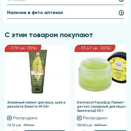
Для достижения оптимальных результатов
Наличие в фито аптеках
использовать дважды в неделю, равномерно
распределяя по поверхности тела и затем
тщательно смывая.
С этим товаром покупают
Результат
-7.79 Lei (10%)
-33.47 Lei (20%)
Кожа приобретает шелковистость, гладкость и
здоровое сияние.
Энзимный пилинг для лица, шеи и
Dermacol Face&Lip Пилинг-
декольте Белита-М 60г
детокс сахарный для лица и г
(виноград) 50 г
Распродано
Распродано
70.12 Lei
77.91 Lei
133.90 Lei
167.37 Lei