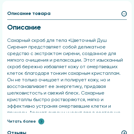
Описание товара
Описание
Сахарный скраб для тела «Цветочный Душ
Сирени» представляет собой деликатное
средство с экстрактом сирени, созданное для
мягкого очищения и релаксации. Этот изысканный
скраб бережно избавляет кожу от омертвевших
клеток благодаря тонким сахарным кристаллам.
Он не только очищает и полирует кожу, но и
восстанавливает ее энергетику, придавая
шелковистость и свежий блеск. Сахарные
кристаллы быстро растворяются, мягко и
эффективно устраняя омертвевшие клетки и
примеси. Аромат сирени уносит вас в состояние
спокойствия и умиротворения.
Читать более
Применение
Отзывы