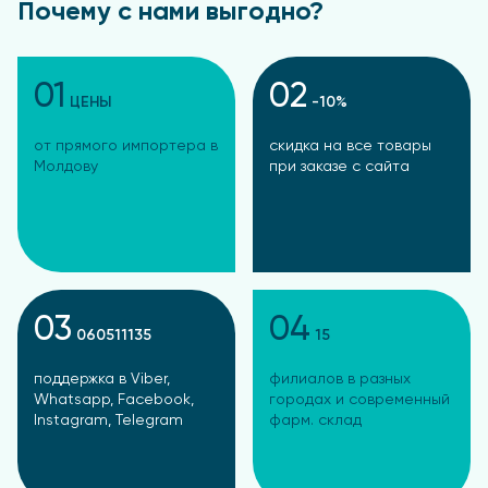
Почему с нами выгодно?
01
02
ЦЕНЫ
-10%
от прямого импортера в
скидка на все товары
Молдову
при заказе с сайта
03
04
060511135
15
поддержка в Viber,
филиалов в разных
Whatsapp, Facebook,
городах и современный
Instagram, Telegram
фарм. склад