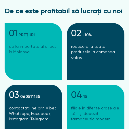
De ce este profitabil să lucrați cu noi
01
02
PREȚURI
-10%
de la importatorul direct
reducere la toate
în Moldova
produsele la comanda
online
03
04
060511135
15
contactați-ne prin Viber,
filiale în diferite orașe ale
Whatsapp, Facebook,
țării și depozit
Instagram, Telegram
farmaceutic modern