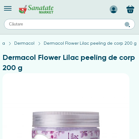
Назад
II
URI
TIPURI DE TEN
ca
Dermacol
Dermacol Flower Lilac peeling de corp 200 g
ului
Produse pentru ten mixt
Ten problematic
Dermacol Flower Lilac peeling de corp
a
ă
rticulațiilor
Produse pentru ten gras
200 g
Produse pentru ten sensibil
elor
chin
e
elor