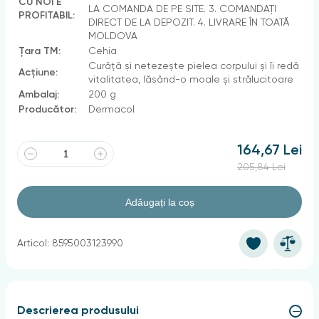
CU NOI E
LA COMANDA DE PE SITE. 3. COMANDAȚI
PROFITABIL:
DIRECT DE LA DEPOZIT. 4. LIVRARE ÎN TOATĂ
MOLDOVA
Țara TM:
Cehia
Curăță și netezește pielea corpului și îi redă
Acțiune:
vitalitatea, lăsând-o moale și strălucitoare
Ambalaj:
200 g
Producător:
Dermacol
164,67 Lei
205,84 Lei
Adăugați la coș
Articol: 8595003123990
Descrierea produsului