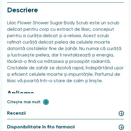
Descriere
Lilac Flower Shower Sugar Body Scrub este un scrub
delicat pentru corp cu extract de liliac, conceput
pentru a curăța delicat și a relaxa. Acest scrub
rafinat curăță delicat pielea de celulele moarte
datorită cristalelor fine de zahăr. Nu numai că curăță
și lustruiește pielea, dar îi revitalizează și energia,
lăsând-o fină ca mătasea și proaspăt radiantă.
Cristalele de zahăr se dizolvă rapid, îndepărtând ușor
și eficient celulele moarte și impuritățile. Parfumul de
liliac vă poartă într-o stare de calm și liniște.
Aplicare
Citește mai mult
Pentru rezultate optime, utilizați de două ori pe
săptămână, întinzând uniform pe suprafața corpului
Recenzii
și apoi clătiți bine.
Disponibilitate în fito farmacii