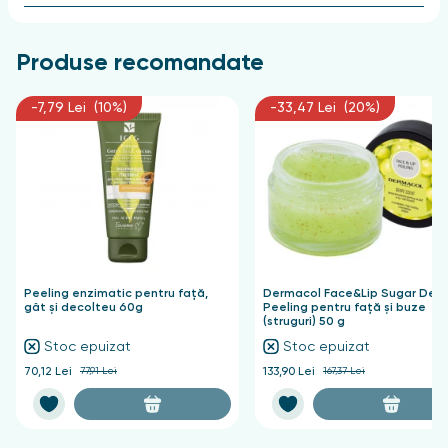
Rezultate
Pielea devine mătăsoasă, netedă și are o strălucire
Produse recomandate
sănătoasă.
-7,79 Lei (10%)
-33,47 Lei (20%)
Peeling enzimatic pentru față,
Dermacol Face&Lip Sugar Det
gât și decolteu 60g
Peeling pentru față și buze
(struguri) 50 g
Stoc epuizat
Stoc epuizat
70,12 Lei
77,91 Lei
133,90 Lei
167,37 Lei