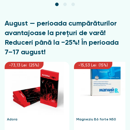
August — perioada cumpărăturilor
avantajoase la prețuri de vară!
Reduceri până la −25%! În perioada
7–17 august!
-73,13 Lei (25%)
-15,53 Lei (15%)
Adora
Magneziu B6 forte N50