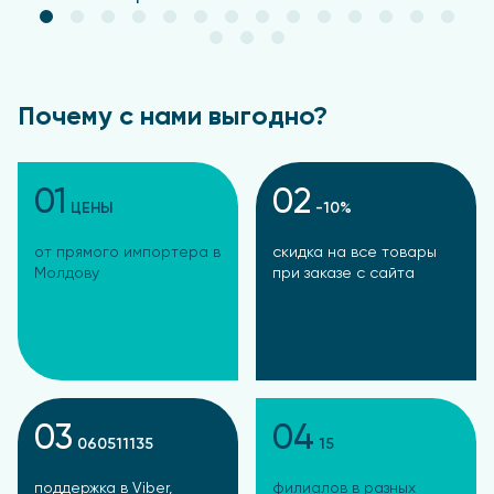
Почему с нами выгодно?
01
02
ЦЕНЫ
-10%
от прямого импортера в
скидка на все товары
Молдову
при заказе с сайта
03
04
060511135
15
поддержка в Viber,
филиалов в разных