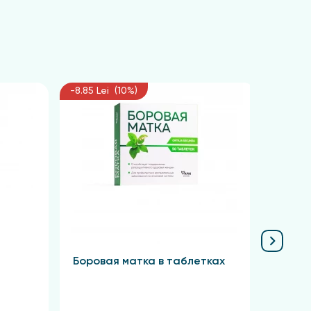
-8.85 Lei (10%)
-6.75 L
Боровая матка в таблетках
Крас