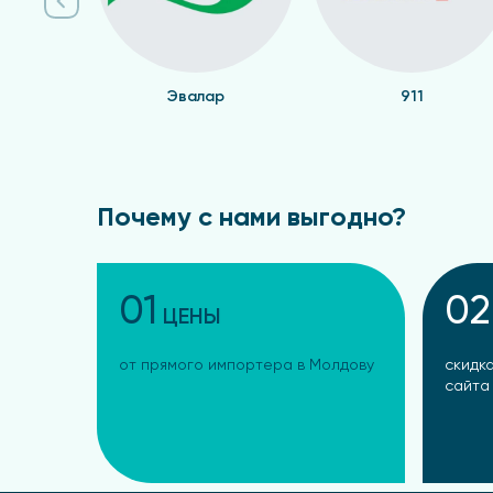
Эвалар
911
Почему с нами выгодно?
01
02
ЦЕНЫ
от прямого импортера в Молдову
скидка
сайта