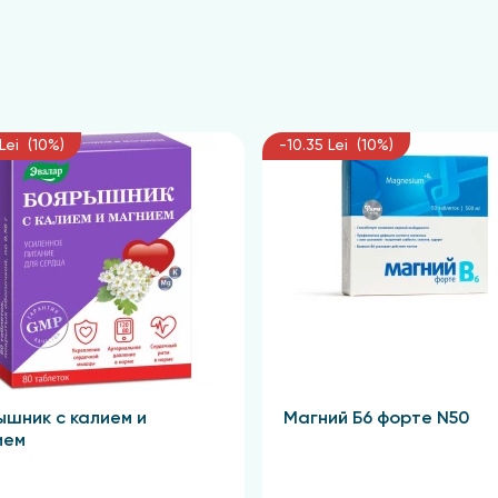
Lei (10%)
-10.35 Lei (10%)
ышник с калием и
Магний Б6 форте N50
ием