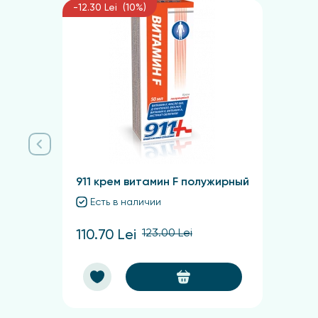
Индивидуальная непереносимость отдельных 
-12.30 Lei (10%)
Упаковка и форма выпуска
Крем туба 50 мл
911 крем витамин F полужирный
Есть в наличии
123.00 Lei
110.70 Lei