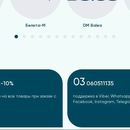
Белита-М
DM Balea
03
-10%
060511135
 на все товары при заказе с
поддержка в Viber, Whatsapp
Facebook, Instagram, Teleg