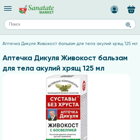
Назад
ЕЙ
А
ТИПЫ КОЖИ
Аптечка Дикуля Живокост бальзам для тела акулий хрящ 125 мл
ля лица
Средства для комбинированной кожи
с
авов,
Средства для проблемной кожи
Аптечка Дикуля Живокост бальзам
Средства для жирной кожи
для тела акулий хрящ 125 мл
Средства для чувствительной кожи
ены
ногтей
и
дов
а
оты мозга