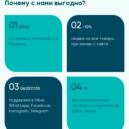
Почему с нами выгодно?
01
02
ЦЕНЫ
-10%
от прямого импортера в
скидка на все товары
Молдову
при заказе с сайта
03
04
060511135
15
поддержка в Viber,
филиалов в разных
Whatsapp, Facebook,
городах и современный
Instagram, Telegram
фарм. склад