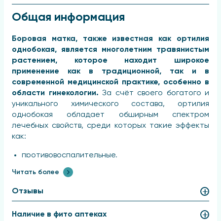
Общая информация
Боровая матка, также известная как ортилия
однобокая, является многолетним травянистым
растением, которое находит широкое
применение как в традиционной, так и в
современной медицинской практике, особенно в
области гинекологии.
За счёт своего богатого и
уникального химического состава, ортилия
однобокая обладает обширным спектром
лечебных свойств, среди которых такие эффекты
как:
противовоспалительные,
антимикробные,
Читать более
антисептические,
Отзывы
анальгезирующие,
противоопухолевые,
Наличие в фито аптеках