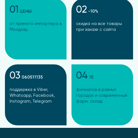
01
02
ЦЕНЫ
-10%
от прямого импортера в
скидка на все товары
Молдову
при заказе с сайта
03
04
060511135
15
поддержка в Viber,
филиалов в разных
Whatsapp, Facebook,
городах и современный
Instagram, Telegram
фарм. склад