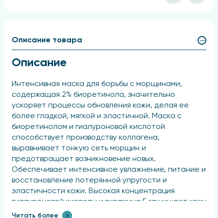
Описание товара
Описание
Интенсивная маска для борьбы с морщинами,
содержащая 2% биоретинола, значительно
ускоряет процессы обновления кожи, делая ее
более гладкой, мягкой и эластичной. Маска с
биоретинолом и гиалуроновой кислотой
способствует производству коллагена,
выравнивает тонкую сеть морщин и
предотвращает возникновение новых.
Обеспечивает интенсивное увлажнение, питание и
восстановление потерянной упругости и
эластичности кожи. Высокая концентрация
гиалуроновой кислоты и витамина Е защищает кожу
от потери влаги и борется с ранними признаками
Читать более