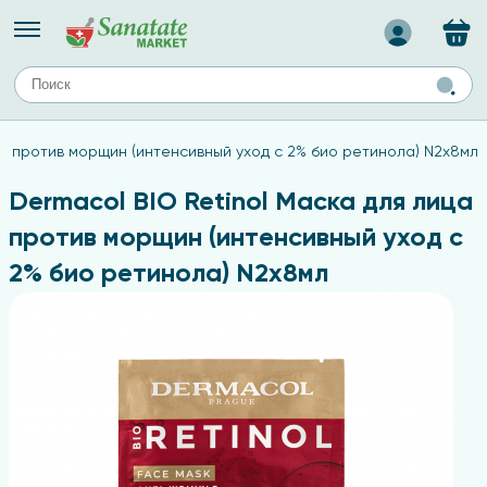
Назад
ЕЙ
А
ТИПЫ КОЖИ
ца против морщин (интенсивный уход с 2% био ретинола) N2х8мл
ля лица
Средства для комбинированной кожи
с
авов,
Средства для проблемной кожи
Dermacol BIO Retinol Маска для лица
Средства для жирной кожи
против морщин (интенсивный уход с
Средства для чувствительной кожи
2% био ретинола) N2х8мл
ены
ногтей
и
дов
а
оты мозга