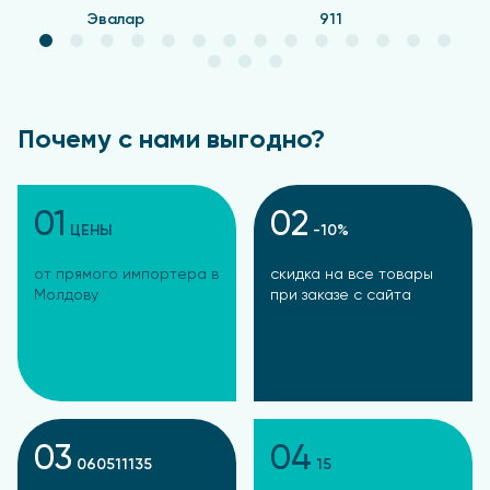
Эвалар
911
Почему с нами выгодно?
01
02
ЦЕНЫ
-10%
от прямого импортера в
скидка на все товары
Молдову
при заказе с сайта
03
04
060511135
15