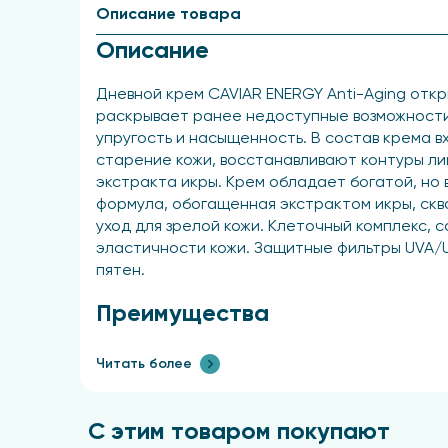
Описание товара
Описание
Дневной крем CAVIAR ENERGY Anti-Aging отк
раскрывает ранее недоступные возможности 
упругость и насыщенность. В состав крема
старение кожи, восстанавливают контуры ли
экстракта икры. Крем обладает богатой, но 
формула, обогащенная экстрактом икры, скв
уход для зрелой кожи. Клеточный комплекс,
эластичности кожи. Защитные фильтры UVA/U
пятен.
Преимущества
Крем обладает защитой от UVA/UVB лучей с
Читать более
контуров лица и содержит экстракт икры.
Применение
С этим товаром покупают