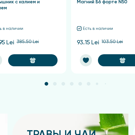
ышник с калием и
Магний Б6 форте N50
ием
ь в наличии
Есть в наличии
385.50 Lei
103.50 Lei
95 Lei
93.15 Lei