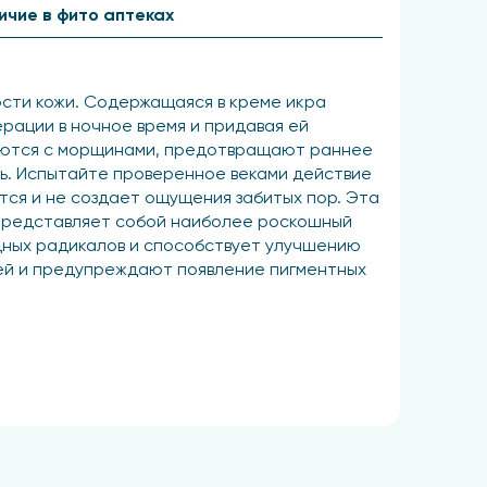
ичие в фито аптеках
ости кожи. Содержащаяся в креме икра
рации в ночное время и придавая ей
орются с морщинами, предотвращают раннее
ть. Испытайте проверенное веками действие
ется и не создает ощущения забитых пор. Эта
 представляет собой наиболее роскошный
одных радикалов и способствует улучшению
чей и предупреждают появление пигментных
ь кожи, способствует восстановлению