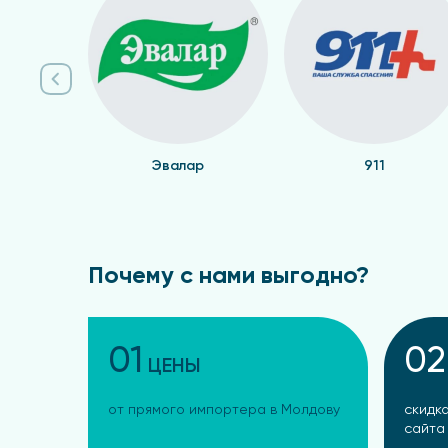
Эвалар
911
Почему с нами выгодно?
01
02
ЦЕНЫ
от прямого импортера в Молдову
скидка
сайта