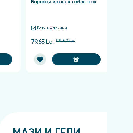
Боровая матка в таблетках
Крас
Есть в наличии
Ест
88.50 Lei
79.65 Lei
60.75