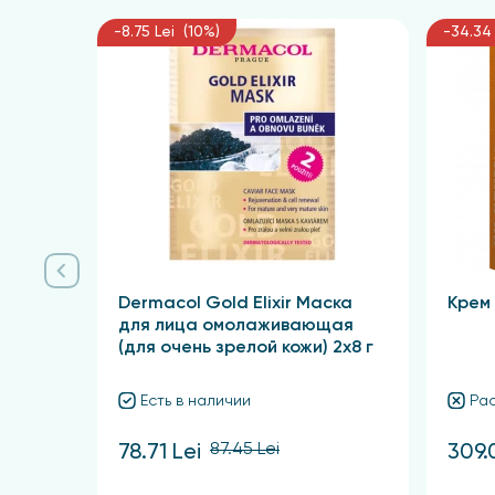
Ежедневно утром наносите крем на предвари
-8.75 Lei (10%)
-34.34 
упаковки, чтобы избежать загрязнения продук
периферии. Избегайте контакта с областью в
Результат
Кожа приобретает идеальную эластичность, 
Dermacol Gold Elixir Маска
Крем
для лица омолаживающая
(для очень зрелой кожи) 2х8 г
Есть в наличии
Ра
87.45 Lei
78.71 Lei
309.