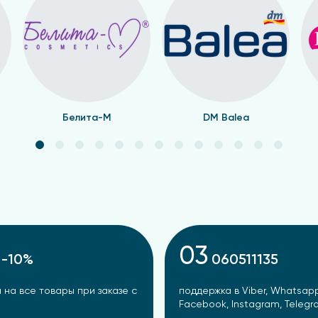
Белита-М
DM Balea
03
-10%
060511135
 на все товары при заказе с
поддержка в Viber, Whatsapp
Facebook, Instagram, Teleg