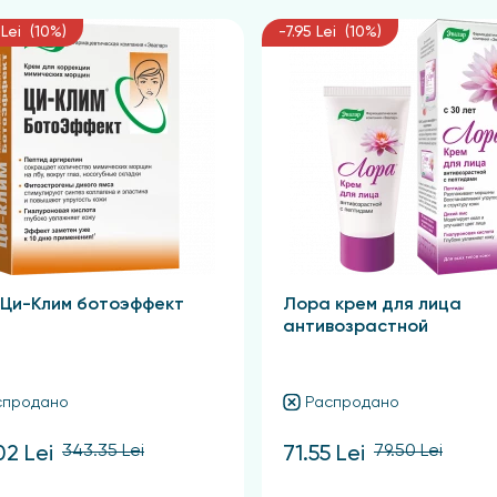
тельно очищенную кожу после тонизирования. Воспользу
Lei (10%)
-7.95 Lei (10%)
та, и мягко вмассируйте его в кожу лица, шеи и области 
округ глаз.
упругость и здоровое сияние.
 Ци-Клим ботоэффект
Лора крем для лица
антивозрастной
спродано
Распродано
343.35 Lei
79.50 Lei
02 Lei
71.55 Lei