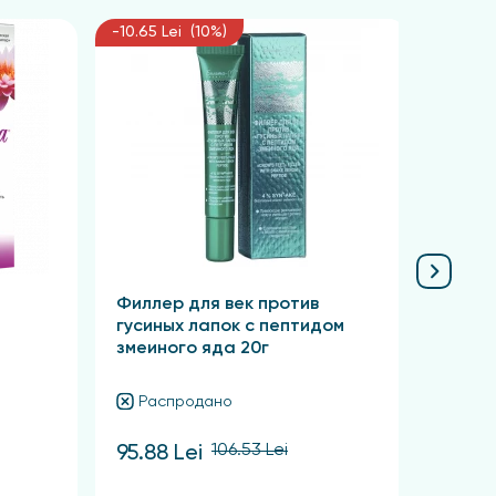
йтесь шпателем для извлечения крема из
-10.65 Lei (10%)
-31.81 L
декольте круговыми движениями от центра к
Филлер для век против
Derma
гусиных лапок с пептидом
Крем 
змеиного яда 20г
гиалу
проти
Распродано
Ра
106.53 Lei
95.88 Lei
286.