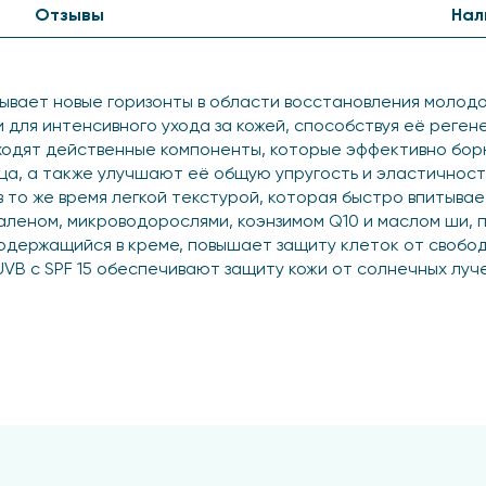
Отзывы
Нал
рывает новые горизонты в области восстановления молод
для интенсивного ухода за кожей, способствуя её регене
 входят действенные компоненты, которые эффективно б
ца, а также улучшают её общую упругость и эластичнос
в то же время легкой текстурой, которая быстро впитыва
аленом, микроводорослями, коэнзимом Q10 и маслом ши,
 содержащийся в креме, повышает защиту клеток от своб
VB с SPF 15 обеспечивают защиту кожи от солнечных лу
 солнцезащитным фактором SPF 15, повышает эластичност