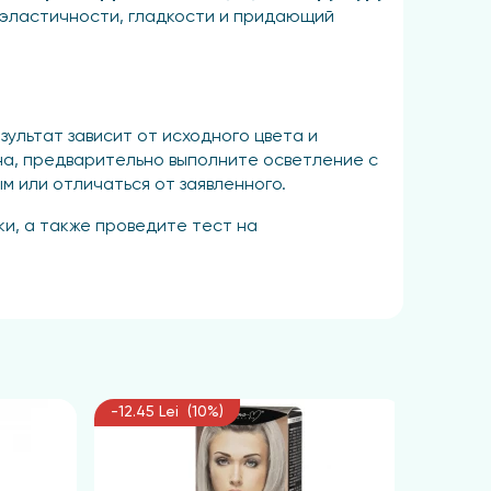
 эластичности, гладкости и придающий
зультат зависит от исходного цвета и
на, предварительно выполните осветление с
ым или отличаться от заявленного.
и, а также проведите тест на
йтесь не допускать попадания средства на
 проведения химической завивки или
ния; не храните остатки смеси для
-12.45 Lei (10%)
-12.45 
, выдавив в нее красящий состав и добавив