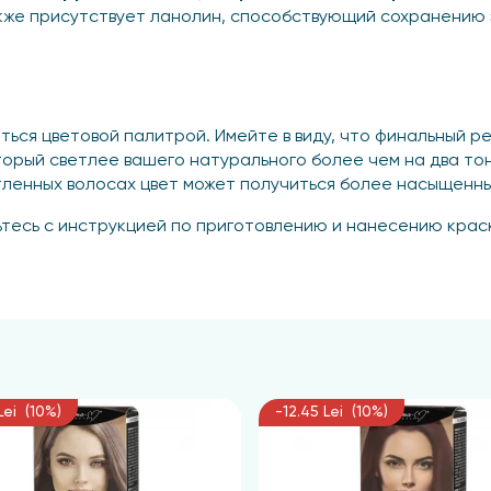
кже присутствует ланолин, способствующий сохранению
ься цветовой палитрой. Имейте в виду, что финальный ре
оторый светлее вашего натурального более чем на два то
етленных волосах цвет может получиться более насыщенн
тесь с инструкцией по приготовлению и нанесению краск
нанесите плотный крем вдоль линии роста волос. Стара
далить. Не применяйте продукт за две недели до и после
. Используйте приготовленную смесь сразу после смешива
Lei (10%)
-12.45 Lei (10%)
приготовьте смесь в пластиковой или стеклянной емкости
емешайте и приступайте к окрашиванию.