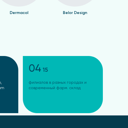
Dermacol
Belor Design
Валент
04
15
,
филиалов в разных городах и
ram
современный фарм. склад