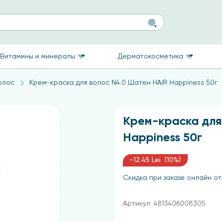
Витамины и минералы
Дерматокосметика
олос
Крем-краска для волос N4.0 Шатен HAIR Happiness 50г
Крем-краска для
Happiness 50г
-12.45 Lei (10%)
Скидка при заказе онлайн от
Артикул: 4813406008305