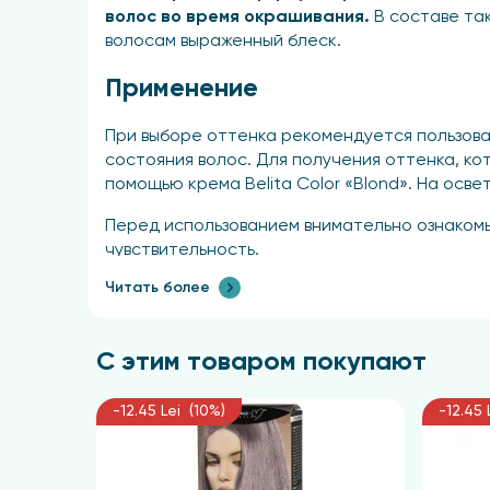
волос во время окрашивания.
В составе та
волосам выраженный блеск.
Применение
При выборе оттенка рекомендуется пользоват
состояния волос. Для получения оттенка, к
помощью крема Belita Color «Blond». На осв
Перед использованием внимательно ознакомь
чувствительность.
Читать более
Для предотвращения окрашивания кожи лица 
одежду и украшения, так как пятна трудно у
осветления.
С этим товаром покупают
Краска наносится на сухие, немытые волосы
последующего применения.
-12.45 Lei (10%)
-12.45 
Приготовление краски: наденьте перчатки и 
окислитель в пропорции 1:1. Тщательно пер