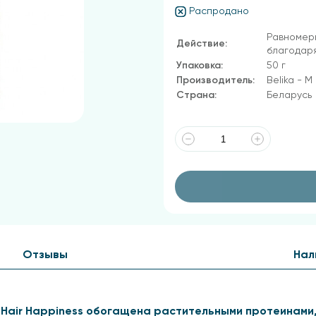
Распродано
Равномер
Действие:
благодаря
Упаковка:
50 г
Производитель:
Belika - M
Страна:
Беларусь
Отзывы
Нал
 Hair Happiness обогащена растительными протеинам