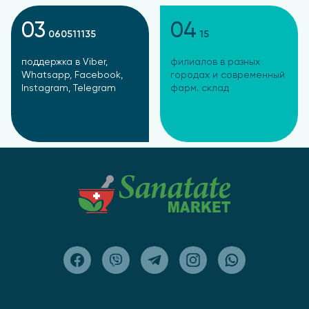
03
04
060511135
15
поддержка в Viber,
филиалов в разных
Whatsapp, Facebook,
городах и современный
Instagram, Telegram
фарм. склад