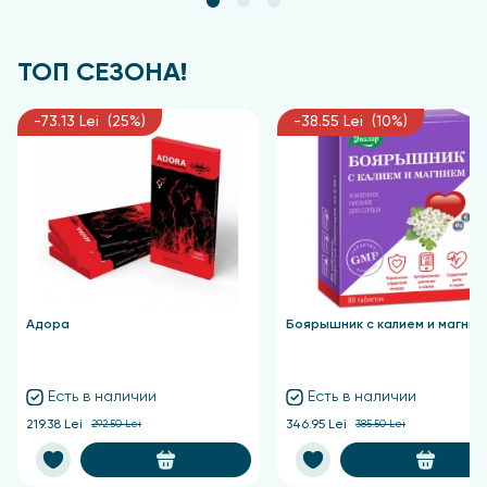
сохраняя идеальное состояние на протяжении 5
дней.
ТОП СЕЗОНА!
Состав
-73.13 Lei (25%)
-38.55 Lei (10%)
Butyl Acetate, Ethyl Acetate, Nitrocellulose, Acetyl
Tributyl Citrate, Adipic Acid/Neopentyl
Glycol/Trimellitic Anhydride Copolymer, Alcohol,
Stearalkonium Bentonite, Acrylates Copolymer,
Isopropyl Alcohol, Etocrylene, Diacetone Alcohol,
Phosphoric Acid, +/- CI 77891, CI 19140, CI 15850, CI
77491, CI 77499.
Адора
Боярышник с калием и магние
Есть в наличии
Есть в наличии
219.38 Lei
292.50 Lei
346.95 Lei
385.50 Lei