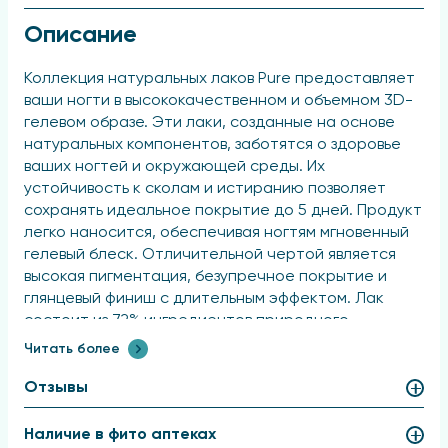
Описание
Коллекция натуральных лаков Pure предоставляет
ваши ногти в высококачественном и объемном 3D-
гелевом образе. Эти лаки, созданные на основе
натуральных компонентов, заботятся о здоровье
ваших ногтей и окружающей среды. Их
устойчивость к сколам и истиранию позволяет
сохранять идеальное покрытие до 5 дней. Продукт
легко наносится, обеспечивая ногтям мгновенный
гелевый блеск. Отличительной чертой является
высокая пигментация, безупречное покрытие и
глянцевый финиш с длительным эффектом. Лак
состоит из 72% ингредиентов природного
происхождения, в том числе хлопка, картофеля,
Читать более
кукурузы, маниоки и пшеницы. В ассортименте
представлено 6 цветов.
Отзывы
Преимущества
Наличие в фито аптеках