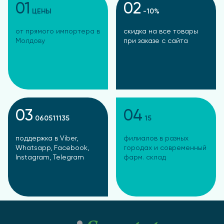
01
02
ЦЕНЫ
-10%
от прямого импортера в
скидка на все товары
Молдову
при заказе с сайта
03
04
060511135
15
поддержка в Viber,
филиалов в разных
Whatsapp, Facebook,
городах и современный
Instagram, Telegram
фарм. склад