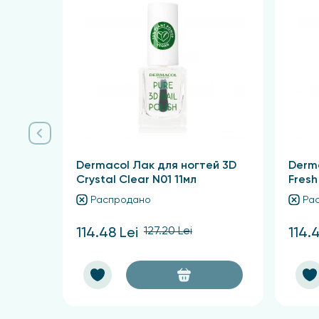
Состав
Butyl Acetate, Ethyl Acetate, Isopropyl Alcohol,
Acetyl Tributyl Citrate, Parfum, Silica Dimethyl 
Linalool, Isoeugenol, Polyhydroxystearic Acid, St
Dermacol Лак для ногтей 3D
Derm
Crystal Clear N01 11мл
Fresh
Распродано
Ра
127.20 Lei
114.48 Lei
114.