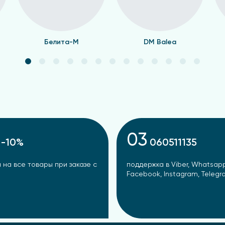
Белита-М
DM Balea
03
-10%
060511135
 на все товары при заказе с
поддержка в Viber, Whatsapp
Facebook, Instagram, Teleg