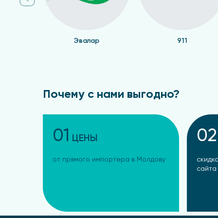
Эвалар
911
Почему с нами выгодно?
01
02
ЦЕНЫ
от прямого импортера в Молдову
скидка
сайта