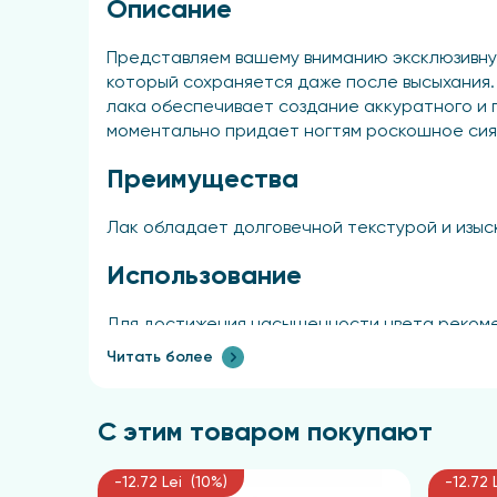
Описание
Представляем вашему вниманию эксклюзивну
который сохраняется даже после высыхания
лака обеспечивает создание аккуратного и г
моментально придает ногтям роскошное сиян
Преимущества
Лак обладает долговечной текстурой и изыс
Использование
Для достижения насыщенности цвета рекомен
базовое покрытие Fast Dry и финишное покрыт
Читать более
Результат
С этим товаром покупают
Ногти выглядят безупречно и обладают замет
превосходную стойкость маникюра.
-12.72 Lei (10%)
-12.72 