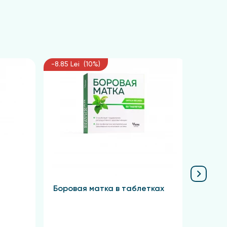
-8.85 Lei (10%)
-6.75 L
Боровая матка в таблетках
Крас