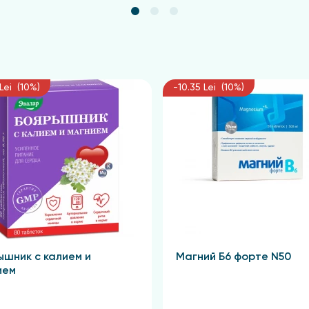
Lei (10%)
-10.35 Lei (10%)
ышник с калием и
Магний Б6 форте N50
ием