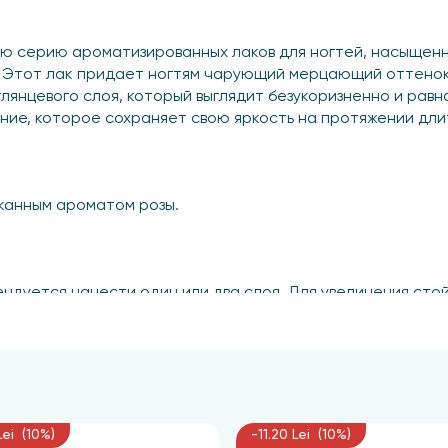
ю серию ароматизированных лаков для ногтей, насыщенн
. Этот лак придает ногтям чарующий мерцающий оттенок
лянцевого слоя, который выглядит безукоризненно и равн
ие, которое сохраняет свою яркость на протяжении дли
канным ароматом розы.
дуется нанести один или два слоя. Для увеличения сто
ие Ultra Gloss.
ным глянцевым блеском. Лак сохраняет свои качества на
Lei (10%)
-11.20 Lei (10%)