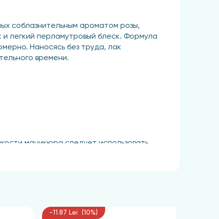
ых соблазнительным ароматом розы,
 и легкий перламутровый блеск. Формула
омерно. Наносясь без труда, лак
тельного времени.
йкости маникюра следует использовать
 протяжении нескольких дней, обеспечивая
-11.87 Lei (10%)
-12.72 