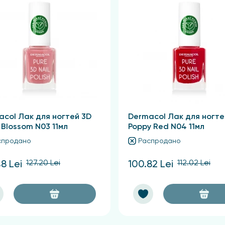
 Nitrocellulose, Adipic Acid/Neopentyl Glycol/Trimellitic Anh
Silylate, Limonene, Benzyl Alcohol, Citronellol, Alpha-Isomethy
earalkonium Hectorite, Citral, +/- CI 77891, Tin Oxide, CI 15850
acol Лак для ногтей 3D
Dermacol Лак для ногте
 Blossom N03 11мл
Poppy Red N04 11мл
спродано
Распродано
127.20 Lei
112.02 Lei
48 Lei
100.82 Lei