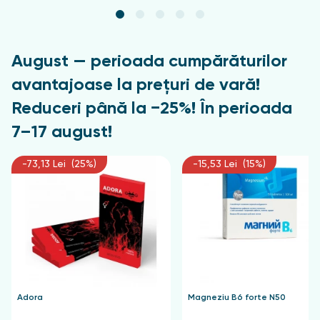
Stearalkonium Hectorite, Citral, +/- CI 77891, Tin
Oxide, CI 15850, CI 77120, CI 60725.
August — perioada cumpărăturilor
avantajoase la prețuri de vară!
Reduceri până la −25%! În perioada
7–17 august!
-73,13 Lei (25%)
-15,53 Lei (15%)
Adora
Magneziu B6 forte N50