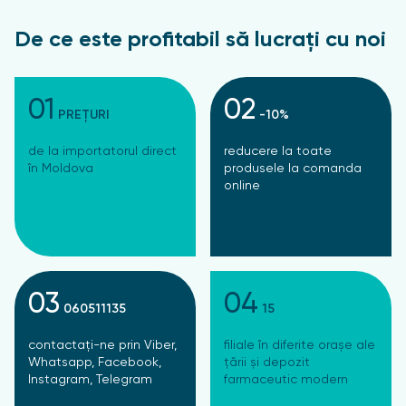
De ce este profitabil să lucrați cu noi
01
02
PREȚURI
-10%
de la importatorul direct
reducere la toate
în Moldova
produsele la comanda
online
03
04
060511135
15
contactați-ne prin Viber,
filiale în diferite orașe ale
Whatsapp, Facebook,
țării și depozit
Instagram, Telegram
farmaceutic modern