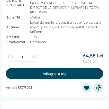
CU NOI E
LA COMANDA DE PE SITE. 3. COMANDAȚI
PROFITABIL:
DIRECT DE LA DEPOZIT. 4. LIVRARE ÎN TOATĂ
MOLDOVA
Țara TM:
Cehia
Lacul de unghii creează un strat de culoare
Acțiune:
exact și lucios, cu un finisaj perlat perfect
uniform
Ambalaj:
11 ml
Producător:
Dermacol
64,58 Lei
80,73 Lei
Adăugați la coș
Articol: 85975071