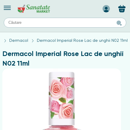
Назад
II
URI
TIPURI DE TEN
a
Dermacol
Dermacol Imperial Rose Lac de unghii N02 11ml
ului
Produse pentru ten mixt
Ten problematic
Dermacol Imperial Rose Lac de unghii
a
ă
rticulațiilor
Produse pentru ten gras
N02 11ml
Produse pentru ten sensibil
elor
chin
e
elor