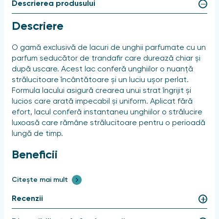
Descrierea produsului
Descriere
O gamă exclusivă de lacuri de unghii parfumate cu un
parfum seducător de trandafir care durează chiar și
după uscare. Acest lac conferă unghiilor o nuanță
strălucitoare încântătoare și un luciu ușor perlat.
Formula lacului asigură crearea unui strat îngrijit și
lucios care arată impecabil și uniform. Aplicat fără
efort, lacul conferă instantaneu unghiilor o strălucire
luxoasă care rămâne strălucitoare pentru o perioadă
lungă de timp.
Beneficii
Lacul are o textură de lungă durată și un parfum
Citește mai mult
rafinat de trandafir.
Recenzii
Utilizare