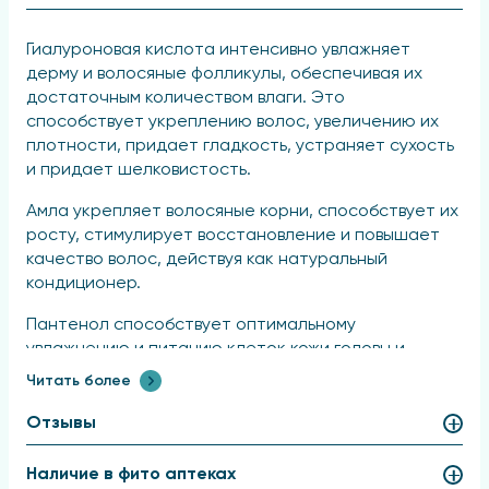
Гиалуроновая кислота интенсивно увлажняет
дерму и волосяные фолликулы, обеспечивая их
достаточным количеством влаги. Это
способствует укреплению волос, увеличению их
плотности, придает гладкость, устраняет сухость
и придает шелковистость.
Амла укрепляет волосяные корни, способствует их
росту, стимулирует восстановление и повышает
качество волос, действуя как натуральный
кондиционер.
Пантенол способствует оптимальному
увлажнению и питанию клеток кожи головы и
волосяных корней, что стимулирует рост волос и
Читать более
препятствует их выпадению. Он защищает
структуру волос как изнутри, так и снаружи,
Отзывы
предотвращает их повреждение, восстанавливает
упругость и здоровый блеск.
Наличие в фито аптеках