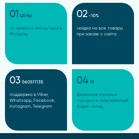
01
02
ЦЕНЫ
-10%
от прямого импортера в
скидка на все товары
Молдову
при заказе с сайта
03
04
060511135
15
поддержка в Viber,
филиалов в разных
Whatsapp, Facebook,
городах и современный
Instagram, Telegram
фарм. склад