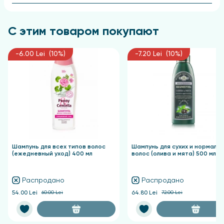
Применение
С этим товаром покупают
Нанесите шампунь на увлажненные волосы,
равномерно распределяя его по всей длине с
-6.00 Lei (10%)
-7.20 Lei (10%)
помощью легких массажных движений, затем
тщательно промойте волосы теплой водой до
полного удаления шампуня.
Шампунь для всех типов волос
Шампунь для сухих и нормаль
(ежедневный уход) 400 мл
волос (олива и мята) 500 мл
Распродано
Распродано
54.00 Lei
60.00 Lei
64.80 Lei
72.00 Lei