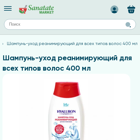
Назад
ЕЙ
А
ТИПЫ КОЖИ
Шампунь-уход реанимирующий для всех типов волос 400 мл
ля лица
Средства для комбинированной кожи
с
авов,
Средства для проблемной кожи
Шампунь-уход реанимирующий для
Средства для жирной кожи
всех типов волос 400 мл
Средства для чувствительной кожи
ены
ногтей
и
дов
а
оты мозга