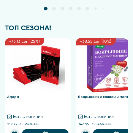
ТОП СЕЗОНА!
-73.13 Lei (25%)
-38.55 Lei (10%)
Адора
Боярышник с калием и магние
Есть в наличии
Есть в наличии
219.38 Lei
292.50 Lei
346.95 Lei
385.50 Lei